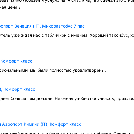
звычайно любезен и услужлив. Я счастлив, что сделал это откры
ая цена!\
опорт Венеция (IT), Микроавтобус 7 пас
итель уже ждал нас с табличкой с именем. Хороший таксибус, 
, Комфорт класс
сиональными, мы были полностью удовлетворены.
), Комфорт класс
 денег больше чем должен. Не очень удобно получилось, пришло
 Аэропорт Римини (IT), Комфорт класс
ательный водитель, удобное автокресло для ребенка. Очень пор