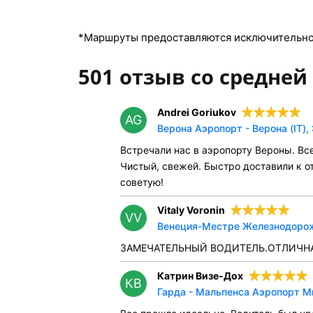
*Маршруты предоставляются исключительно 
501 отзыв со средней 
Andrei Goriukov
AG
Верона Аэропорт - Верона (IT),
Встречали нас в аэропорту Вероны. Все
Чистый, свежей. Быстро доставили к от
советую!
Vitaly Voronin
VV
Венеция-Местре Железнодорожны
ЗАМЕЧАТЕЛЬНЫЙ ВОДИТЕЛЬ.ОТЛИЧН
Катрин Визе-Дох
КВ
Гарда - Мальпенса Аэропорт Ми