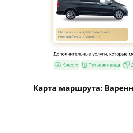
Mercedes V-class, Mercedes Viano
Premium,Toyota Alphard и т.п.
Дополнительные услуги, которые мо
Кресло
Питьевая вода
Карта маршрута: Варен