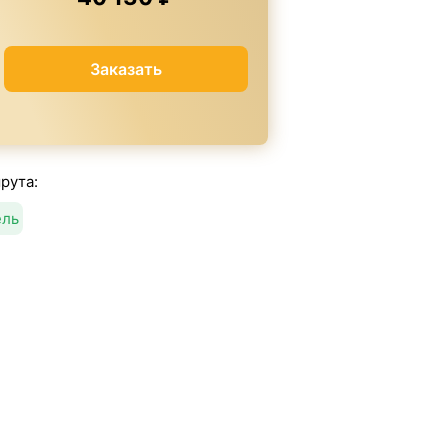
Заказать
рута:
ель