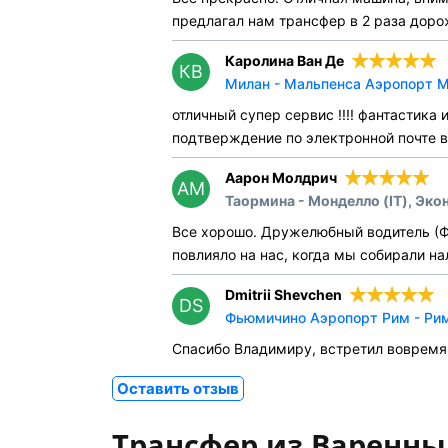
предлагал нам трансфер в 2 раза доро
Каролина Ван Де
КВ
Милан - Мальпенса Аэропорт Ми
отличный супер сервис !!!! фантастика
подтверждение по электронной почте 
Аарон Молдрич
АМ
Таормина - Монделло (IT), Эко
Все хорошо. Дружелюбный водитель (Фа
повлияло на нас, когда мы собирали на
Dmitrii Shevchen
DS
Фьюмичино Аэропорт Рим - Рим 
Спасибо Владимиру, встретил вовремя,
Оставить отзыв
Трансфер из Варенны