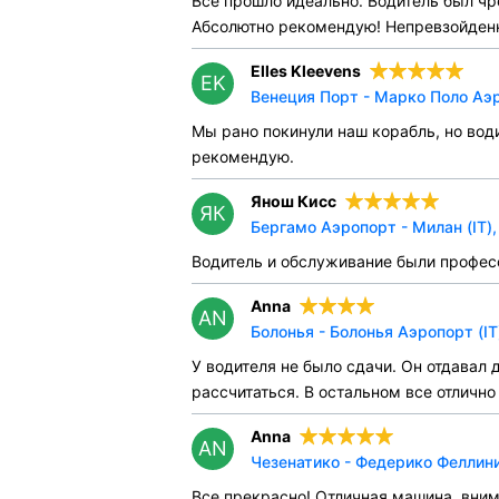
Все прошло идеально. Водитель был чре
Абсолютно рекомендую! Непревзойденн
Elles Kleevens
EK
Венеция Порт - Марко Поло Аэр
Мы рано покинули наш корабль, но вод
рекомендую.
Янош Кисс
ЯК
Бергамо Аэропорт - Милан (IT)
Водитель и обслуживание были профес
Anna
AN
Болонья - Болонья Аэропорт (IT
У водителя не было сдачи. Он отдавал
рассчитаться. В остальном все отлично
Anna
AN
Чезенатико - Федерико Феллини
Все прекрасно! Отличная машина, вним