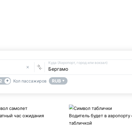
Трансфер из Варенны
Услуга Трансфера
В
в Бергамо
 трансфер Варенна → Бергамо поможет сервис такси UniTran
Куда (Аэропорт, город или вокзал)
+
2
RUB
Кол пассажиров
▼
атный час ожидания
Водитель будет в аэропорту 
табличкой