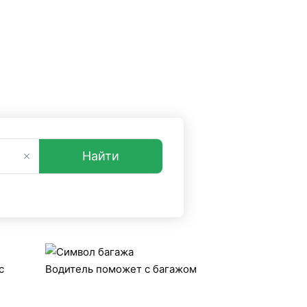
опросы и ответы
+7 (499) 38-08-368
sfers.ru.
Найти
с
Водитель поможет с багажом