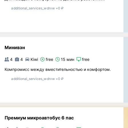
additional_services_wdrvw +0 ₽
Минивэн
4
4
Kiwi
free
15 мин
free
Компромисс между вместительностью и комфортом.
additional_services_wdrvw +0 ₽
Премиум микроавтобус 6 пас