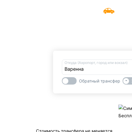
UniTransfers
Заказать
Откуда (Аэропорт, город или вокзал)
-
Обратный трансфер
Беспл
Стоимость трансфера не меняется