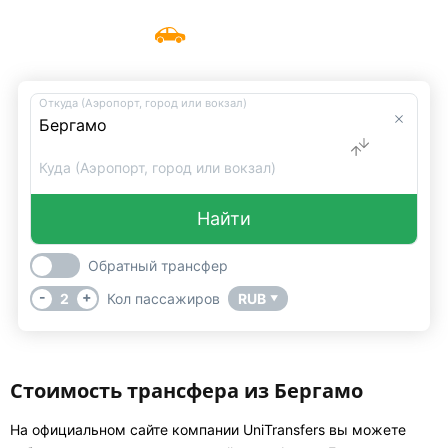
Такси Бергамо
Меню
UniTransfers
Откуда (Аэропорт, город или вокзал)
Куда (Аэропорт, город или вокзал)
Найти
Обратный трансфер
-
+
2
Кол пассажиров
RUB
▼
Стоимость трансфера из Бергамо
На официальном сайте компании UniTransfers вы можете