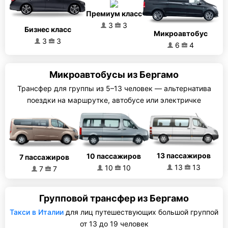
Премиум класс
3
3
Бизнес класс
Микроавтобус
3
3
6
4
Микроавтобусы из Бергамо
Трансфер для группы из 5–13 человек — альтернатива
поездки на маршрутке, автобусе или электричке
13 пассажиров
10 пассажиров
7 пассажиров
13
13
10
10
7
7
Групповой трансфер из Бергамо
Такси в Италии
для лиц путешествующих большой группой
от 13 до 19 человек