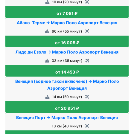
10 км (20 минут)
от 7 081 ₽
Абано-Терме → Марко Поло Аэропорт Венеция
60 км (55 минут)
от 16 005 ₽
Лидо ди Езоло → Марко Поло Аэропорт Венеция
33 км (35 минут)
от 14 453 ₽
Венеция (водное такси включено) → Марко Поло
Аэропорт Венеция
14 км (50 минут)
от 20 951 ₽
Венеция Порт → Марко Поло Аэропорт Венеция
13 км (40 минут)