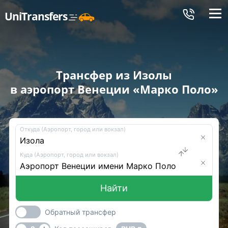
Меню
UniTransfers
Трансфер из Изолы
в аэропорт Венеции «Марко Поло»
Откуда (Аэропорт, город или вокзал)
Куда (Аэропорт, город или вокзал)
Найти
Обратный трансфер
-
+