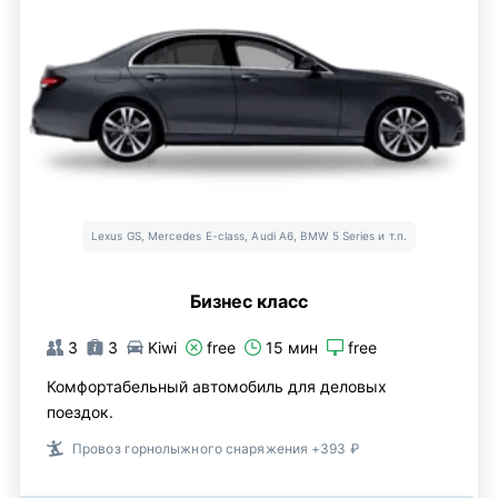
Lexus GS, Mercedes E-class, Audi A6, BMW 5 Series и т.п.
Бизнес класс
3
3
Kiwi
free
15 мин
free
Комфортабельный автомобиль для деловых
поездок.
Провоз горнолыжного снаряжения +393 ₽