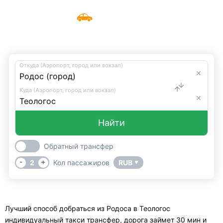
Трансфер из Родоса
Меню
UniTransfers
в Теологос
Откуда (Аэропорт, город или вокзал)
Куда (Аэропорт, город или вокзал)
Найти
Обратный трансфер
-
+
2
Кол пассажиров
RUB
▼
Лучший способ добраться из Родоса в Теологос
индивидуальный такси трансфер, дорога займет 30 мин и