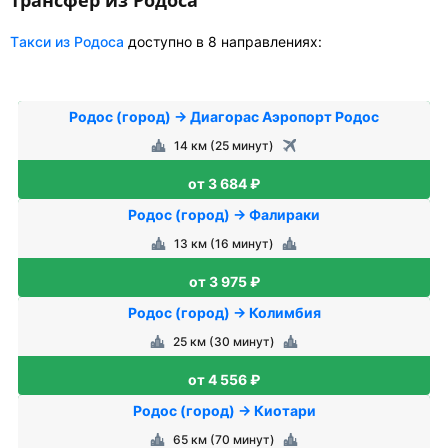
Tакси из Родоса
доступно в 8 направлениях:
Родос (город) → Диагорас Аэропорт Родос
14 км (25 минут)
от 3 684 ₽
Родос (город) → Фалираки
13 км (16 минут)
от 3 975 ₽
Родос (город) → Колимбия
25 км (30 минут)
от 4 556 ₽
Родос (город) → Киотари
65 км (70 минут)