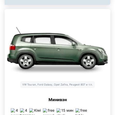
VW Touran, Ford Galaxy, Opel Zafira, Peugeot 807 и т.п.
Минивэн
4
4
Kiwi
free
15 мин
free