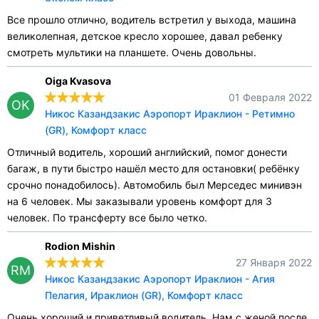
Все прошло отлично, водитель встретил у выхода, машина
великолепная, детское кресло хорошее, давал ребенку
смотреть мультики на планшете. Очень довольны.
Oiga Kvasova
01 Февраля 2022
OK
Никос Казандзакис Аэропорт Ираклион - Ретимно
(GR), Комфорт класс
Отличный водитель, хороший английский, помог донести
багаж, в пути быстро нашёл место для остановки( ребёнку
срочно понадобилось). Автомобиль был Мерседес минивэн
на 6 человек. Мы заказывали уровень комфорт для 3
человек. По трансферту все было четко.
Rodion Mishin
27 Января 2022
RM
Никос Казандзакис Аэропорт Ираклион - Агия
Пелагия, Ираклион (GR), Комфорт класс
Очень хороший и приветливый водитель. Нам с женой после