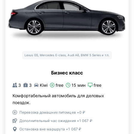
Lexus GS, Mercedes E-class, Audi A6, BMW 5 Series и т.п.
Бизнес класс
3
3
Kiwi
free
15 мин
free
Комфортабельный автомобиль для деловых
поездок.
Перевозка домашних питомцев +0 ₽
Дополнительный час ожидания +1 067 ₽
Остановка вне маршрута +1 067 ₽