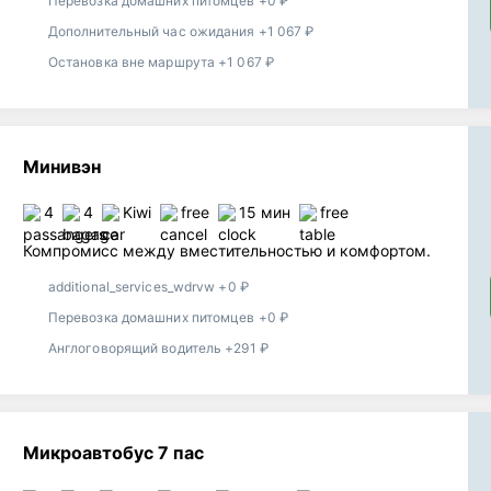
Перевозка домашних питомцев +0 ₽
Дополнительный час ожидания +1 067 ₽
Остановка вне маршрута +1 067 ₽
Минивэн
4
4
Kiwi
free
15 мин
free
Компромисс между вместительностью и комфортом.
additional_services_wdrvw +0 ₽
Перевозка домашних питомцев +0 ₽
Англоговорящий водитель +291 ₽
Микроавтобус 7 пас