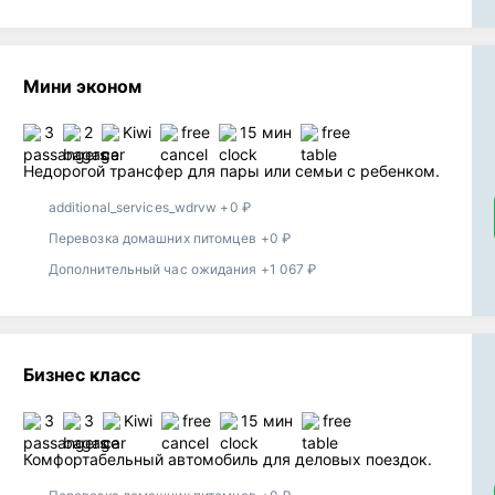
Мини эконом
3
2
Kiwi
free
15 мин
free
Недорогой трансфер для пары или семьи с ребенком.
additional_services_wdrvw +0 ₽
Перевозка домашних питомцев +0 ₽
Дополнительный час ожидания +1 067 ₽
Бизнес класс
3
3
Kiwi
free
15 мин
free
Комфортабельный автомобиль для деловых поездок.