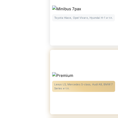
Toyota Hiace, Opel Vivaro, Hyundai H-1 и т.п.
Lexus LS, Mercedes S-class, Audi A8, BMW 7
Series и т.п.