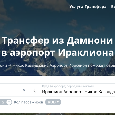
Услуга Трансфера
В
Трансфер из Дамнони
в аэропорт Ираклиона
они → Никос Казандзакис Аэропорт Ираклион поможет сервис
Куда (Аэропорт, город или вокзал)
+
2
RUB
Кол пассажиров
▼