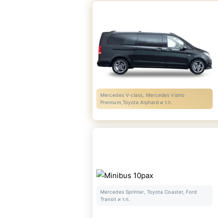
Mercedes V-class, Mercedes Viano
Premium,Toyota Alphard и т.п.
Mercedes Sprinter, Toyota Coaster, Ford
Transit и т.п.