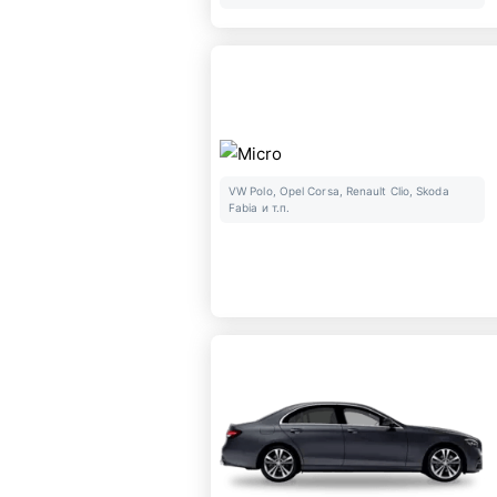
VW Polo, Opel Corsa, Renault Clio, Skoda
Fabia и т.п.