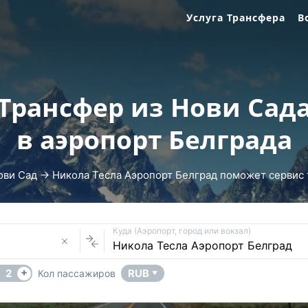
Услуга Трансфера
В
Трансфер из Нови Сад
в аэропорт Белграда
ови Сад → Никола Тесла Аэропорт Белград поможет сервис та
Куда (Аэропорт, город или вокзал)
+
2
RUB
Кол пассажиров
▼