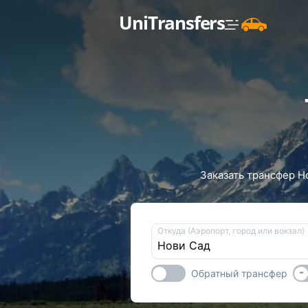
UniTransfers
Заказать трансфер Н
Откуда (Аэропорт, город или вокзал)
-
Обратный трансфер