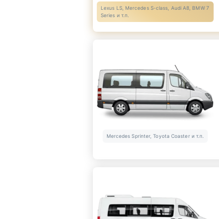
Lexus LS, Mercedes S-class, Audi A8, BMW 7
Series и т.п.
Mercedes Sprinter, Toyota Coaster и т.п.