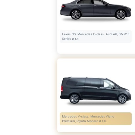
Lexus GS, Mercedes E-class, Audi A6, BMW 5
Series и т.п.
Mercedes V-class, Mercedes Viano
Premium,Toyota Alphard и т.п.