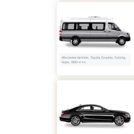
Mercedes Sprinter, Toyota Coaster, Yutong,
Isuzu, GMC и т.п.