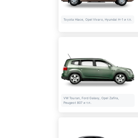
Toyota Hiace, Opel Vivaro, Hyundai H-1 и т.п.
VW Touran, Ford Galaxy, Opel Zafira,
Peugeot 807 и т.п.