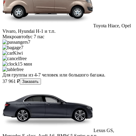
Toyota Hiace, Opel
Vivaro, Hyundai H-1 и т.п.
Микроавтобус 7 пас
7
7
Kiwi
free
15 мин
free
Для группы из 4-7 человек или большого багажа.
37 961 ₽
Заказать
Lexus GS,
Mercedes E-class, Audi A6, BMW 5 Series и т.п.