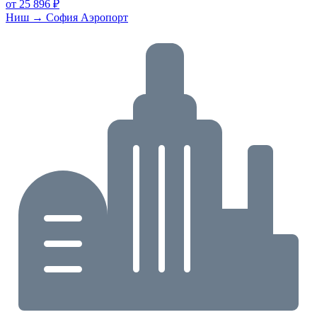
от 25 896 ₽
Ниш → София Аэропорт