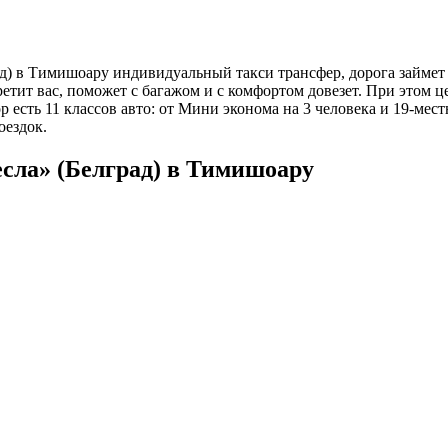
д) в Тимишоару индивидуальный такси трансфер, дорога займет 1
ретит вас, поможет с багажом и с комфортом довезет. При этом ц
 есть 11 классов авто: от Мини эконома на 3 человека и 19-мес
оездок.
есла» (Белград) в Тимишоару