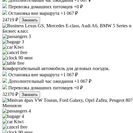
Дополнительный час ожидания +1 067 ₽
Перевозка домашних питомцев +0 ₽
Остановка вне маршрута +1 067 ₽
24719 ₽
Заказать
Lexus GS, Mercedes E-class, Audi A6, BMW 5 Series и 
Бизнес класс
3
3
Kiwi
free
90 мин
free
Комфортабельный автомобиль для деловых поездок.
Остановка вне маршрута +1 067 ₽
Дополнительный час ожидания +1 067 ₽
Перевозка домашних питомцев +0 ₽
32370 ₽
Заказать
VW Touran, Ford Galaxy, Opel Zafira, Peugeot 807 
Минивэн
4
4
Kiwi
free
90 мин