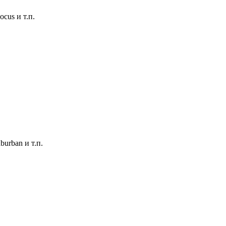
ocus и т.п.
burban и т.п.