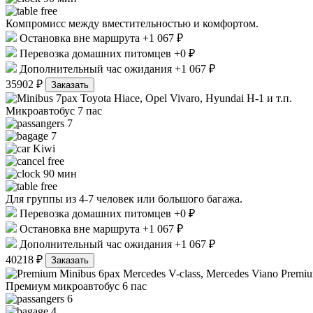
free
Компромисс между вместительностью и комфортом.
Остановка вне маршрута +1 067 ₽
Перевозка домашних питомцев +0 ₽
Дополнительный час ожидания +1 067 ₽
35902 ₽
Заказать
Toyota Hiace, Opel Vivaro, Hyundai H-1 и т.п.
Микроавтобус 7 пас
7
7
Kiwi
free
90 мин
free
Для группы из 4-7 человек или большого багажа.
Перевозка домашних питомцев +0 ₽
Остановка вне маршрута +1 067 ₽
Дополнительный час ожидания +1 067 ₽
40218 ₽
Заказать
Mercedes V-class, Mercedes Viano Premiu
Премиум микроавтобус 6 пас
6
4