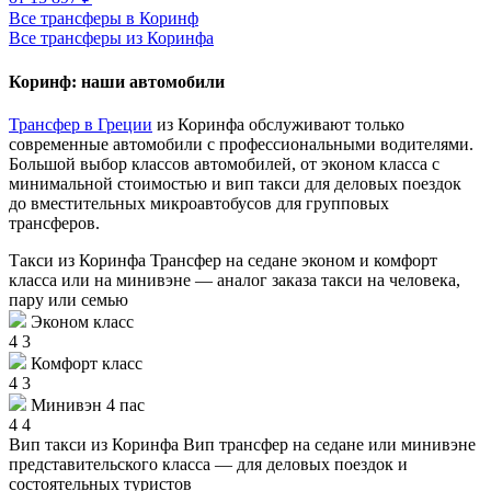
Все трансферы в Коринф
Все трансферы из Коринфа
Коринф: наши автомобили
Трансфер в Греции
из Коринфа обслуживают только
современные автомобили с профессиональными водителями.
Большой выбор классов автомобилей, от эконом класса с
минимальной стоимостью и вип такси для деловых поездок
до вместительных микроавтобусов для групповых
трансферов.
Такси из Коринфа
Трансфер на седане эконом и комфорт
класса или на минивэне — аналог заказа такси на человека,
пару или семью
Эконом класс
4
3
Комфорт класс
4
3
Минивэн 4 пас
4
4
Вип такси из Коринфа
Вип трансфер на седане или минивэне
представительского класса — для деловых поездок и
состоятельных туристов