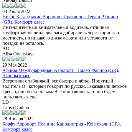
Nikolay Babich
03 Июля 2022
Никос Казандзакис Аэропорт Ираклион - Герани Чанион
(GR), Комфорт класс
Интеллигентный внимательный водитель, отличная
комфортная машина, два часа добирались через гористую
местность, но никакого дискомфорта или усталости от
поездки не осталось.
AO
Alisa Otyutskaya
29 Мая 2022
Афины Международный Аэропорт - Палео-Фалиро (GR),
Эконом класс
Встретили с табличкой, все быстро и чётко. Приятный
водитель О., который говорит по-русски. Заказывали детское
кресло, оно было новым. Все понравилось, точно будем
пользоваться ещё
LD
Larisa Dudina
28 Января 2022
Корфу Аэропорт Иоаннис Каподистрия - Контокали (GR),
Комфорт класс