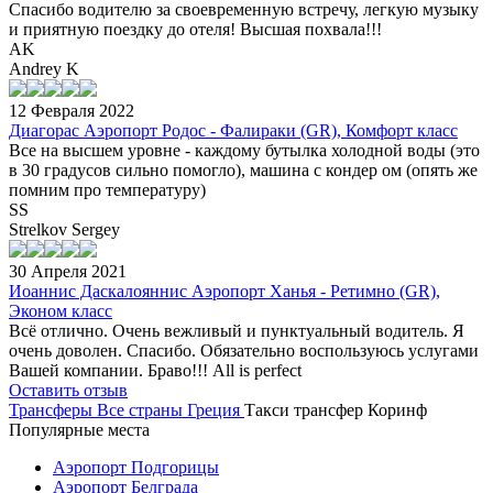
Спасибо водителю за своевременную встречу, легкую музыку
и приятную поездку до отеля! Высшая похвала!!!
AK
Andrey K
12 Февраля 2022
Диагорас Аэропорт Родос - Фалираки (GR), Комфорт класс
Все на высшем уровне - каждому бутылка холодной воды (это
в 30 градусов сильно помогло), машина с кондер ом (опять же
помним про температуру)
SS
Strelkov Sergey
30 Апреля 2021
Иоаннис Даскалояннис Аэропорт Ханья - Ретимно (GR),
Эконом класс
Всё отлично. Очень вежливый и пунктуальный водитель. Я
очень доволен. Спасибо. Обязательно воспользуюсь услугами
Вашей компании. Браво!!! All is perfect
Оставить отзыв
Трансферы
Все страны
Греция
Такси трансфер Коринф
Популярные места
Аэропорт Подгорицы
Аэропорт Белграда