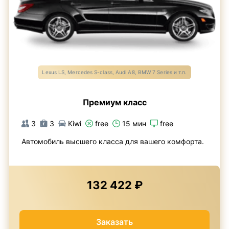
Lexus LS, Mercedes S-class, Audi A8, BMW 7 Series и т.п.
Премиум класс
3
3
Kiwi
free
15 мин
free
Автомобиль высшего класса для вашего комфорта.
132 422 ₽
Заказать