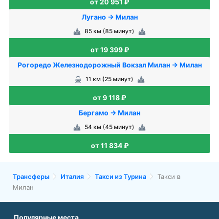
от 20 951 ₽
Лугано → Милан
85 км (85 минут)
от 19 399 ₽
Рогоредо Железнодорожный Вокзал Милан → Милан
11 км (25 минут)
от 9 118 ₽
Бергамо → Милан
54 км (45 минут)
от 11 834 ₽
Трансферы
Италия
Такси из Турина
Такси в
Милан
Популярные места