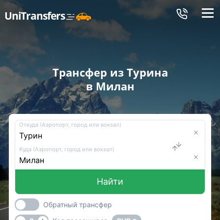
Меню
UniTransfers
Трансфер из Турина
в Милан
Откуда (Аэропорт, город или вокзал)
Куда (Аэропорт, город или вокзал)
Найти
Обратный трансфер
-
+