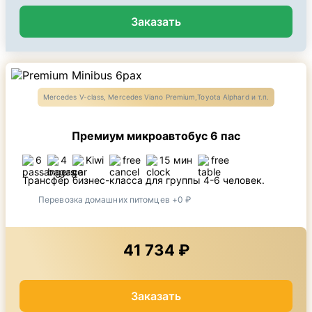
Заказать
Mercedes V-class, Mercedes Viano Premium,Toyota Alphard и т.п.
Премиум микроавтобус 6 пас
6
4
Kiwi
free
15 мин
free
Трансфер бизнес-класса для группы 4-6 человек.
Перевозка домашних питомцев +0 ₽
41 734 ₽
Заказать