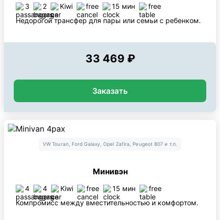
3
2
Kiwi
free
15 мин
free
Недорогой трансфер для пары или семьи с ребенком.
33 469 ₽
Заказать
VW Touran, Ford Galaxy, Opel Zafira, Peugeot 807 и т.п.
Минивэн
4
4
Kiwi
free
15 мин
free
Компромисс между вместительностью и комфортом.