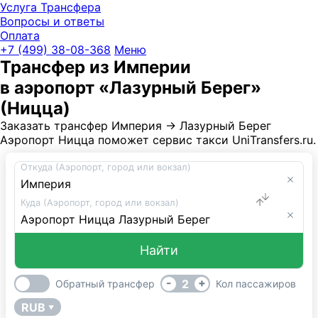
Услуга Трансфера
Вопросы и ответы
Оплата
UniTransfe
+7 (499) 38-08-368
Меню
Трансфер из Империи
в аэропорт «Лазурный Берег»
(Ницца)
Заказать трансфер Империя → Лазурный Берег
Аэропорт Ницца поможет сервис такси UniTransfers.ru.
Откуда (Аэропорт, город или вокзал)
Куда (Аэропорт, город или вокзал)
Найти
-
+
2
Обратный трансфер
Кол пассажиров
RUB
▼