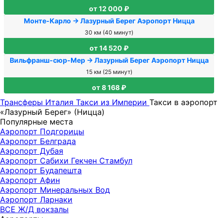
от 12 000 ₽
Монте-Карло → Лазурный Берег Аэропорт Ницца
30 км (40 минут)
от 14 520 ₽
Вильфранш-сюр-Мер → Лазурный Берег Аэропорт Ницца
15 км (25 минут)
от 8 168 ₽
Трансферы
Италия
Такси из Империи
Такси в аэропорт
«Лазурный Берег» (Ницца)
Популярные места
Аэропорт Подгорицы
Аэропорт Белграда
Аэропорт Дубая
Аэропорт Сабихи Гекчен Стамбул
Аэропорт Будапешта
Аэропорт Афин
Аэропорт Минеральных Вод
Аэропорт Ларнаки
ВСЕ Ж/Д вокзалы