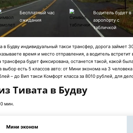
Бесплатный час
Водитель будет в
ожидания
аэропорту с
табличкой
а в Будву индивидуальный такси трансфер, дорога займет 30
казываете время и место отправления, а водитель встретит 
 трансфера будет фиксирована, останется такой, какой был
а выбор есть 5 классов авто: от Мини эконома на 3 человека
лей – до Вип такси Комфорт класса за 8010 рублей, для дел
из Тивата в Будву
30 мин.
Мини эконом