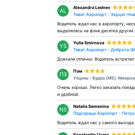
Alexandra Lednev
AL
Тиват Аэропорт - Херцег-Нов
Водитель ждал нас в аэропорту, нес
выделялась на фоне десятка других.
Yulia Smirnova
YS
Тиват Аэропорт - Доброта (
Доехали отлично. Водитель встретил
Пэм
ПЭ
Улцинь - Будва (ME), Микроа
Очень хорошо. Легко заказать поезд
и удобной.
Natalia Semenina
NS
Подгорица Аэропорт - Петро
Водитель ждал нас у самого выхода 
Konstantin Uvaro