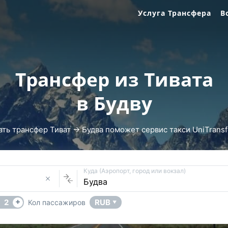
Услуга Трансфера
В
Трансфер из Тивата
в Будву
ать трансфер Тиват → Будва поможет сервис такси UniTransfe
Куда (Аэропорт, город или вокзал)
+
2
RUB
Кол пассажиров
▼