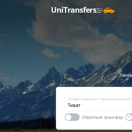
UniTransfers
Заказ
Откуда (Аэропорт, город или вокзал)
-
Обратный трансфер