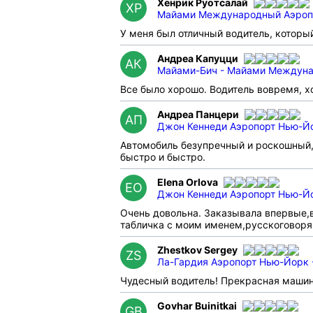
Хенрик Руотсалай
ХР
Майами Международный Аэропор
У меня был отличный водитель, которы
Андреа Капуцци
АК
Майами-Бич - Майами Междуна
Все было хорошо. Водитель вовремя, 
Андреа Панцери
АП
Джон Кеннеди Аэропорт Нью-Йо
Автомобиль безупречный и роскошный,
быстро и быстро.
Elena Orlova
EO
Джон Кеннеди Аэропорт Нью-Йо
Очень довольна. Заказывала впервые,в
табличка с моим именем,русскоговоря
Zhestkov Sergey
ZS
Ла-Гардия Аэропорт Нью-Йорк 
Чудесный водитель! Прекрасная машин
Govhar Buinitkai
GB