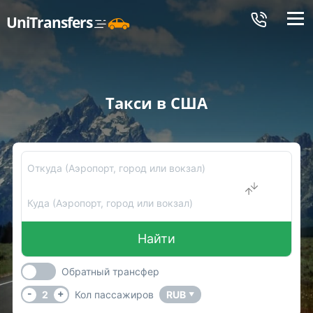
Меню
UniTransfers
Такси в США
Откуда (Аэропорт, город или вокзал)
Куда (Аэропорт, город или вокзал)
Найти
Обратный трансфер
-
+
2
Кол пассажиров
RUB
▼