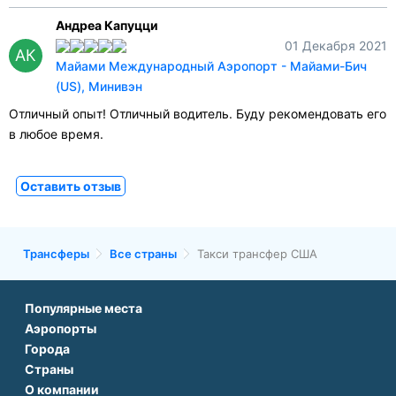
Андреа Капуцци
01 Декабря 2021
АК
Майами Международный Аэропорт - Майами-Бич
(US), Минивэн
Отличный опыт! Отличный водитель. Буду рекомендовать его
в любое время.
Оставить отзыв
Трансферы
Все страны
Такси трансфер США
Популярные места
Аэропорты
Аэропорт Подгорицы
Города
Аэропорт Антальи
Аэропорт Белграда
Страны
Трансфер в Париже
Аэропорт Тбилиси
Аэропорт Дубая
О компании
Трансфер во Франции