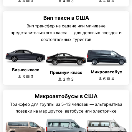
4
3
4
4
4
3
Вип такси в США
Вип трансфер на седане или минивэне
представительского класса — для деловых поездок и
состоятельных туристов
Бизнес класс
Микроавтобус
Премиум класс
3
3
6
4
3
3
Микроавтобусы в США
Трансфер для группы из 5–13 человек — альтернатива
поездки на маршрутке, автобусе или электричке