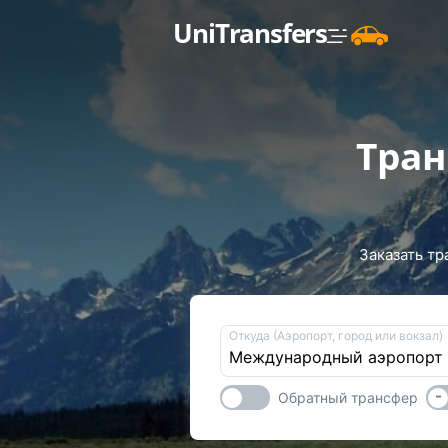
UniTransfers
Тран
Заказать тр
Откуда (Аэропорт, город или вокзал)
-
Обратный трансфер