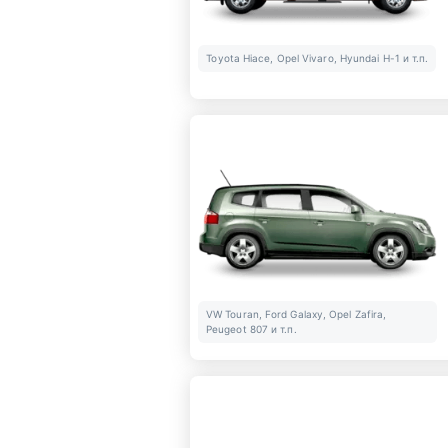
Toyota Hiace, Opel Vivaro, Hyundai H-1 и т.п.
VW Touran, Ford Galaxy, Opel Zafira,
Peugeot 807 и т.п.