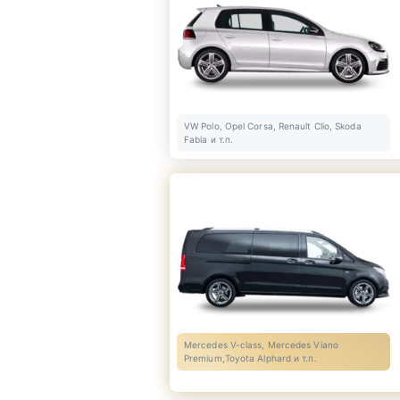
VW Polo, Opel Corsa, Renault Clio, Skoda
Fabia и т.п.
Mercedes V-class, Mercedes Viano
Premium,Toyota Alphard и т.п.