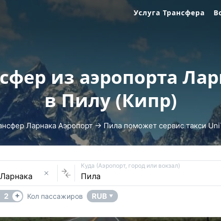
Услуга Трансфера
В
сфер из аэропорта Ла
в Пилу (Кипр)
ансфер Ларнака Аэропорт → Пила поможет сервис такси UniT
Куда (Аэропорт, город или вокзал)
+
2
RUB
Кол пассажиров
▼