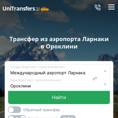
Меню
UniTransfers
Трансфер из аэропорта Ларнаки
в Ороклини
Откуда (Аэропорт, город или вокзал)
Куда (Аэропорт, город или вокзал)
Найти
Обратный трансфер
-
+