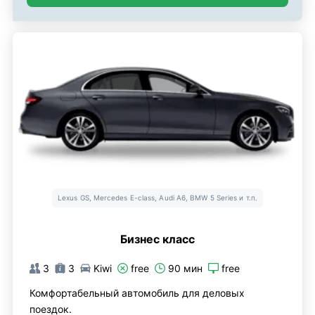
Lexus GS, Mercedes E-class, Audi A6, BMW 5 Series и т.п.
Бизнес класс
3
3
Kiwi
free
90 мин
free
Комфортабельный автомобиль для деловых
поездок.