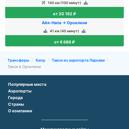
140 км (100 минут)
от 20 162 ₽
Айя-Напа → Ороклини
41 км (40 минут)
от 6 689 ₽
Трансферы
Кипр
Такси из аэропорта Ларнаки
Такси в Ороклини
Популярные места
Аэропорты
Аэропорт Подгорицы
Города
Аэропорт Антальи
Аэропорт Белграда
Страны
Трансфер в Париже
Аэропорт Тбилиси
Аэропорт Дубая
О компании
Трансфер во Франции
Трансфер в Дубае
Аэропорт Парижа
Аэропорт Сабихи Гекчен Стамбул
О нас
Трансфер в Турции
Трансфер в Риме
Аэропорт Стамбула Новый
Аэропорт Будапешта
Контакты
Трансфер в Грузии