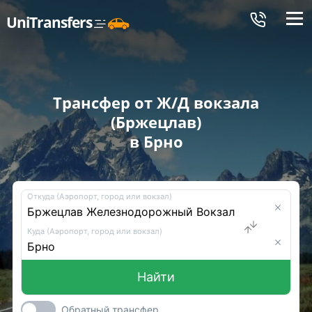
Меню
UniTransfers
Трансфер от Ж/Д вокзала
(Бржецлав)
в Брно
Откуда (Аэропорт, город или вокзал)
Куда (Аэропорт, город или вокзал)
Найти
Обратный трансфер