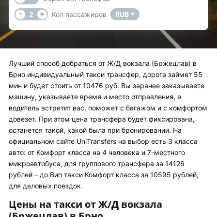
-
+
2
Кол пассажиров
RUB
▼
Лучший способ добраться от Ж/Д вокзала (Бржецлав) в
Брно индивидуальный такси трансфер, дорога займет 55
мин и будет стоить от 10476 руб. Вы заранее заказываете
машину, указываете время и место отправления, а
водитель встретит вас, поможет с багажом и с комфортом
довезет. При этом цена трансфера будет фиксирована,
останется такой, какой была при бронировании. На
официальном сайте UniTransfers на выбор есть 3 класса
авто: от Комфорт класса на 4 человека и 7-местного
микроавтобуса, для группового трансфера за 14126
рублей – до Вип такси Комфорт класса за 10595 рублей,
для деловых поездок.
Цены на такси от Ж/Д вокзала
(Бржецлав) в Брно