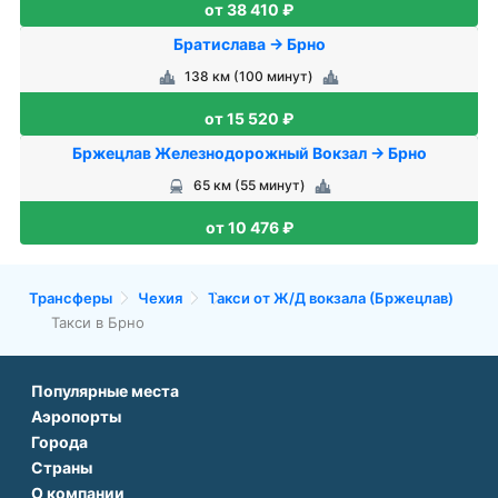
от 38 410 ₽
Братислава → Брно
138 км (100 минут)
от 15 520 ₽
Бржецлав Железнодорожный Вокзал → Брно
65 км (55 минут)
от 10 476 ₽
Трансферы
Чехия
Такси от Ж/Д вокзала (Бржецлав)
Такси в Брно
Популярные места
Аэропорты
Аэропорт Подгорицы
Города
Аэропорт Антальи
Аэропорт Белграда
Страны
Трансфер в Париже
Аэропорт Тбилиси
Аэропорт Дубая
О компании