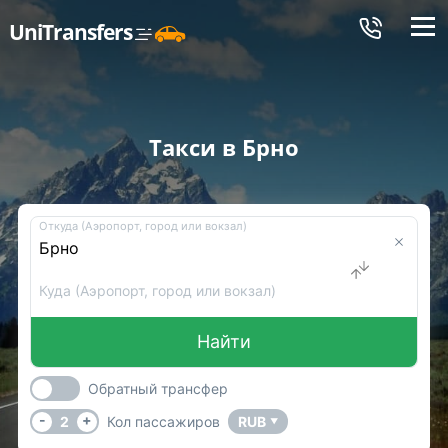
Меню
UniTransfers
Такси в Брно
Откуда (Аэропорт, город или вокзал)
Куда (Аэропорт, город или вокзал)
Найти
Обратный трансфер
-
+
2
Кол пассажиров
RUB
▼