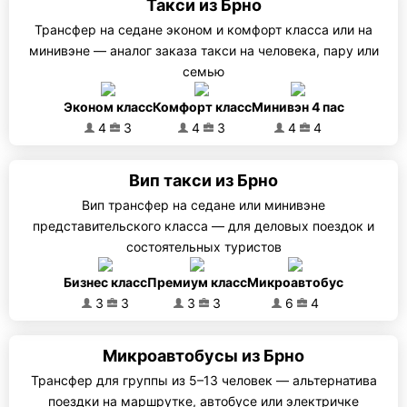
Такси из Брно
Трансфер на седане эконом и комфорт класса или на
минивэне — аналог заказа такси на человека, пару или
семью
Эконом класс
Комфорт класс
Минивэн 4 пас
4
3
4
3
4
4
Вип такси из Брно
Вип трансфер на седане или минивэне
представительского класса — для деловых поездок и
состоятельных туристов
Бизнес класс
Премиум класс
Микроавтобус
3
3
3
3
6
4
Микроавтобусы из Брно
Трансфер для группы из 5–13 человек — альтернатива
поездки на маршрутке, автобусе или электричке