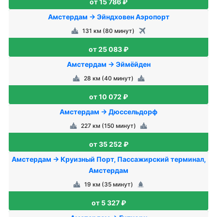
от 15 786 ₽
Амстердам → Эйндховен Аэропорт
131 км (80 минут)
от 25 083 ₽
Амстердам → Эймёйден
28 км (40 минут)
от 10 072 ₽
Амстердам → Дюссельдорф
227 км (150 минут)
от 35 252 ₽
Амстердам → Круизный Порт, Пассажирский терминал,
Амстердам
19 км (35 минут)
от 5 327 ₽