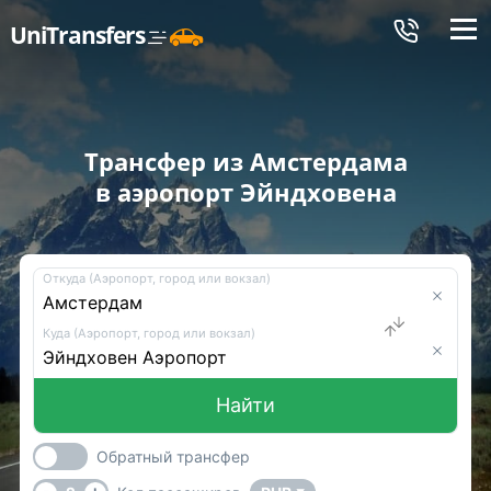
Меню
UniTransfers
Трансфер из Амстердама
в аэропорт Эйндховена
Откуда (Аэропорт, город или вокзал)
Куда (Аэропорт, город или вокзал)
Найти
Обратный трансфер
-
+