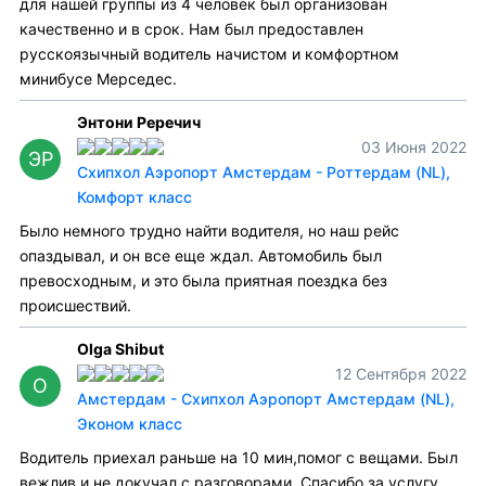
для нашей группы из 4 человек был организован
качественно и в срок. Нам был предоставлен
русскоязычный водитель начистом и комфортном
минибусе Мерседес.
Энтони Реречич
03 Июня 2022
ЭР
Схипхол Аэропорт Амстердам - Роттердам (NL),
Комфорт класс
Было немного трудно найти водителя, но наш рейс
опаздывал, и он все еще ждал. Автомобиль был
превосходным, и это была приятная поездка без
происшествий.
Olga Shibut
12 Сентября 2022
O
Амстердам - Схипхол Аэропорт Амстердам (NL),
Эконом класс
Водитель приехал раньше на 10 мин,помог с вещами. Был
вежлив и не докучал с разговорами. Спасибо за услугу.