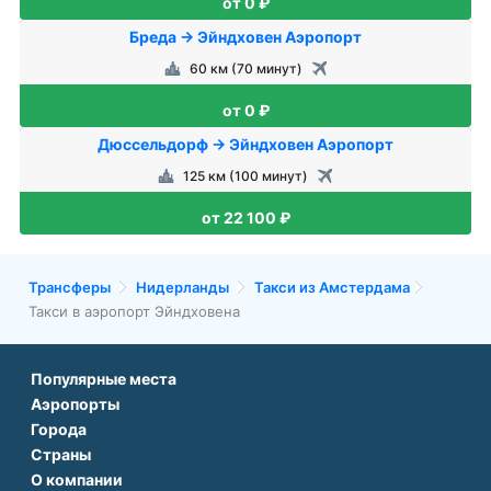
от 0 ₽
Бреда → Эйндховен Аэропорт
60 км (70 минут)
от 0 ₽
Дюссельдорф → Эйндховен Аэропорт
125 км (100 минут)
от 22 100 ₽
Трансферы
Нидерланды
Такси из Амстердама
Такси в аэропорт Эйндховена
Популярные места
Аэропорты
Аэропорт Подгорицы
Города
Аэропорт Антальи
Аэропорт Белграда
Страны
Трансфер в Париже
Аэропорт Тбилиси
Аэропорт Дубая
О компании
Трансфер во Франции
Трансфер в Дубае