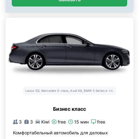
Lexus GS, Mercedes E-class, Audi A6, BMW 5 Series и т.п.
Бизнес класс
3
3
Kiwi
free
15 мин
free
Комфортабельный автомобиль для деловых