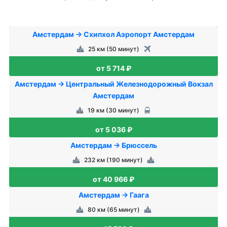
Амстердам → Схипхол Аэропорт Амстердам
25 км (50 минут)
от 5 714 ₽
Амстердам → Центральный Железнодорожный Вокзал
Амстердам
19 км (30 минут)
от 5 036 ₽
Амстердам → Брюссель
232 км (190 минут)
от 40 966 ₽
Амстердам → Гаага
80 км (65 минут)