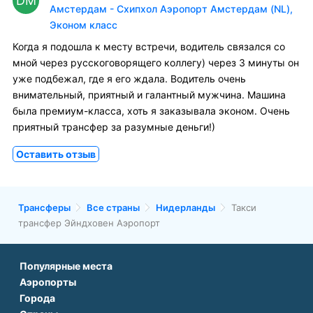
DM
Амстердам - Схипхол Аэропорт Амстердам (NL),
Эконом класс
Когда я подошла к месту встречи, водитель связался со
мной через русскоговорящего коллегу) через 3 минуты он
уже подбежал, где я его ждала. Водитель очень
внимательный, приятный и галантный мужчина. Машина
была премиум-класса, хоть я заказывала эконом. Очень
приятный трансфер за разумные деньги!)
Оставить отзыв
Трансферы
Все страны
Нидерланды
Такси
трансфер Эйндховен Аэропорт
Популярные места
Аэропорты
Аэропорт Подгорицы
Города
Аэропорт Антальи
Аэропорт Белграда