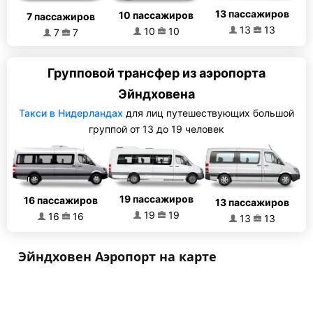
13 пассажиров
10 пассажиров
7 пассажиров
13
13
10
10
7
7
Групповой трансфер из аэропорта
Эйндховена
Такси в Нидерландах
для лиц путешествующих большой
группой от 13 до 19 человек
19 пассажиров
16 пассажиров
13 пассажиров
19
19
16
16
13
13
Эйндховен Аэропорт на карте