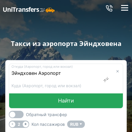
Меню
UniTransfers
Такси из аэропорта Эйндховена
Откуда (Аэропорт, город или вокзал)
Куда (Аэропорт, город или вокзал)
Найти
Обратный трансфер
-
+
2
Кол пассажиров
RUB
▼