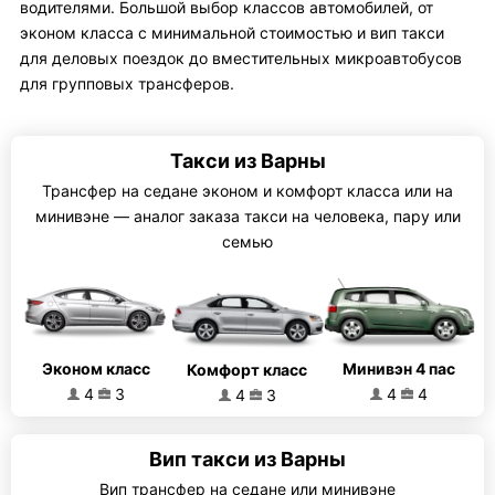
водителями. Большой выбор классов автомобилей, от
эконом класса с минимальной стоимостью и вип такси
для деловых поездок до вместительных микроавтобусов
для групповых трансферов.
Такси из Варны
Трансфер на седане эконом и комфорт класса или на
минивэне — аналог заказа такси на человека, пару или
семью
Эконом класс
Минивэн 4 пас
Комфорт класс
4
3
4
4
4
3
Вип такси из Варны
Вип трансфер на седане или минивэне