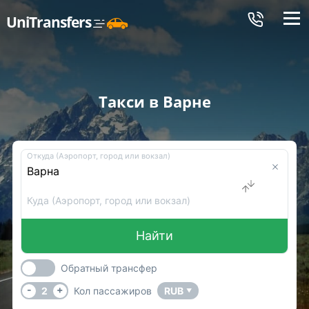
Меню
UniTransfers
Такси в Варне
Откуда (Аэропорт, город или вокзал)
Куда (Аэропорт, город или вокзал)
Найти
Обратный трансфер
-
+
2
Кол пассажиров
RUB
▼