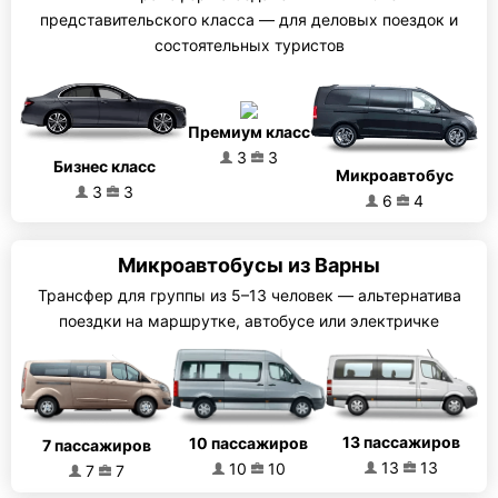
представительского класса — для деловых поездок и
состоятельных туристов
Премиум класс
3
3
Бизнес класс
Микроавтобус
3
3
6
4
Микроавтобусы из Варны
Трансфер для группы из 5–13 человек — альтернатива
поездки на маршрутке, автобусе или электричке
13 пассажиров
10 пассажиров
7 пассажиров
13
13
10
10
7
7