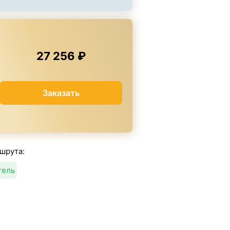
27 256 ₽
Заказать
шрута:
тель