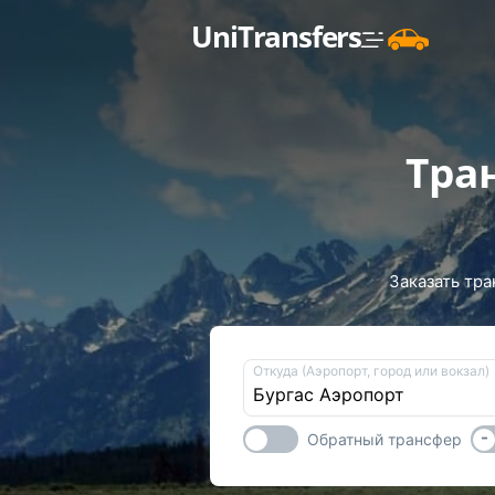
UniTransfers
Тра
Заказать тра
Откуда (Аэропорт, город или вокзал)
-
Обратный трансфер