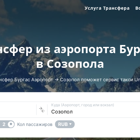
Услуга Трансфера
В
нсфер из аэропорта Бур
в Созопола
нсфер Бургас Аэропорт → Созопол поможет сервис такси Uni
Куда (Аэропорт, город или вокзал)
+
2
RUB
Кол пассажиров
▼