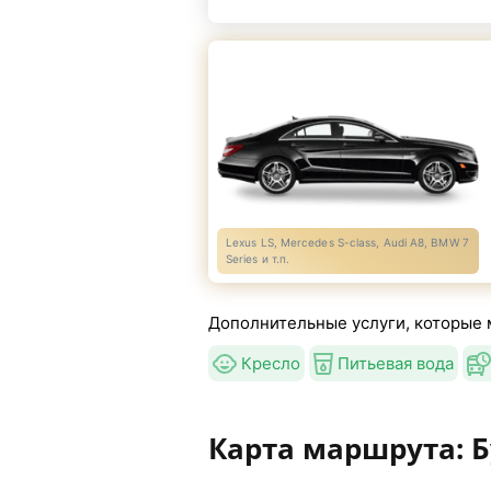
Lexus LS, Mercedes S-class, Audi A8, BMW 7
Series и т.п.
Дополнительные услуги, которые 
Кресло
Питьевая вода
Карта маршрута: Б