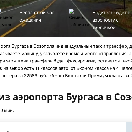
Бесплатный час
Водитель будет в
ожидания
аэропорту с
табличкой
орта Бургаса в Созопола индивидуальный такси трансфер, д
казываете машину, указываете время и место отправления, а
ри этом цена трансфера будет фиксирована, останется тако
 на выбор есть 11 классов авто: от Эконом класса на 4 чело
ансфера за 22586 рублей – до Вип такси Премиум класса за 
из аэропорта Бургаса в Со
30 мин.