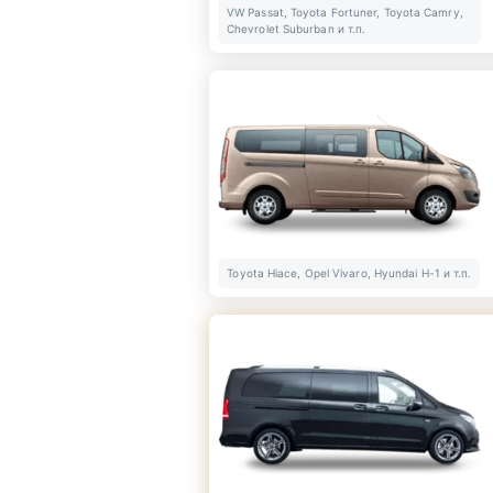
VW Passat, Toyota Fortuner, Toyota Camry,
Chevrolet Suburban и т.п.
Toyota Hiace, Opel Vivaro, Hyundai H-1 и т.п.