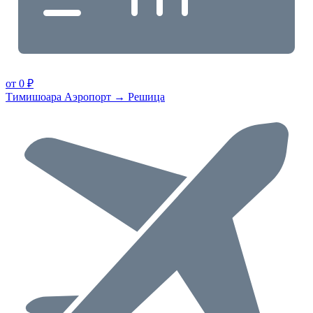
от 0 ₽
Тимишоара Аэропорт → Решица