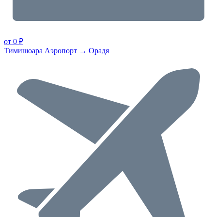
от 0 ₽
Тимишоара Аэропорт → Орадя