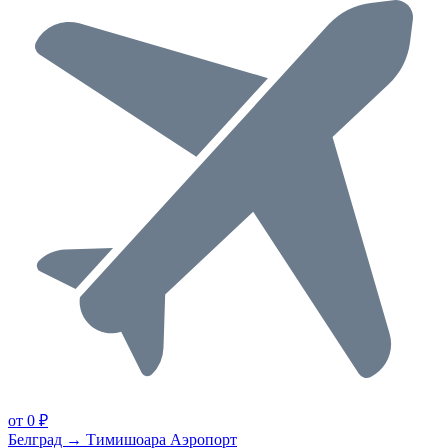
от 0 ₽
Белград → Тимишоара Аэропорт