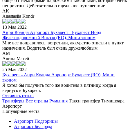
общего с некоторыми парижскими таксистами, которые очень
неприятны. Действительно идеальное путешествие.
AK
Anastasiia Kondr
13 Мая 2022
Анри Коанда Аэропорт Бухарест - Бухарест Норд
Железнодорожный Вокзал (RO), Мини эконом
Мне все понравилось. встретили, аккуратно отвезли в пункт
назначения. Водитель был очень дружелюбным
АМ
Алина Матей
25 Мая 2022
Бухарест - Анри Коанда Аэропорт Бухарест (RO), Мини
эконом
Я хотел бы получить того же водителя в пятницу, когда я
вернусь в Бухарест.
Оставить отзыв
Трансферы
Все страны
Румыния
Такси трансфер Тимишоара
Аэропорт
Популярные места
Аэропорт Подгорицы
Аэропорт Белграда