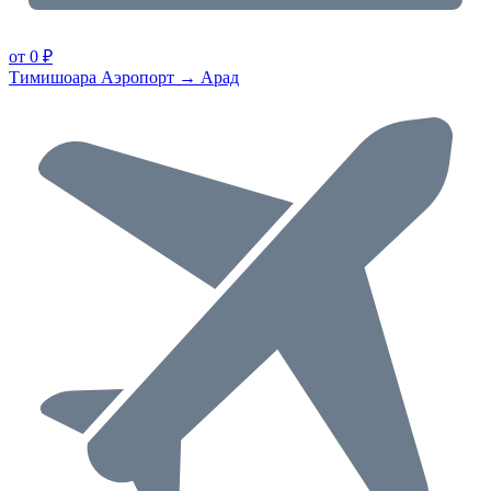
от 0 ₽
Тимишоара Аэропорт → Арад