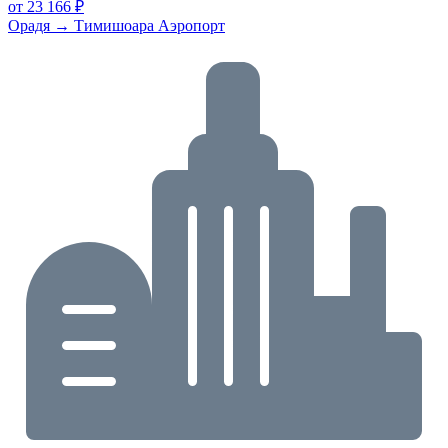
от 23 166 ₽
Орадя → Тимишоара Аэропорт