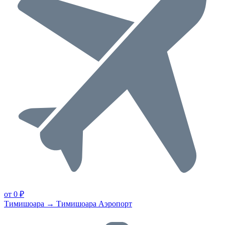
от 0 ₽
Тимишоара → Тимишоара Аэропорт