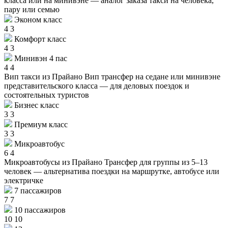
класса или на минивэне — аналог заказа такси на человека,
пару или семью
Эконом класс
4
3
Комфорт класс
4
3
Минивэн 4 пас
4
4
Вип такси из Прайано
Вип трансфер на седане или минивэне
представительского класса — для деловых поездок и
состоятельных туристов
Бизнес класс
3
3
Премиум класс
3
3
Микроавтобус
6
4
Микроавтобусы из Прайано
Трансфер для группы из 5–13
человек — альтернатива поездки на маршрутке, автобусе или
электричке
7 пассажиров
7
7
10 пассажиров
10
10