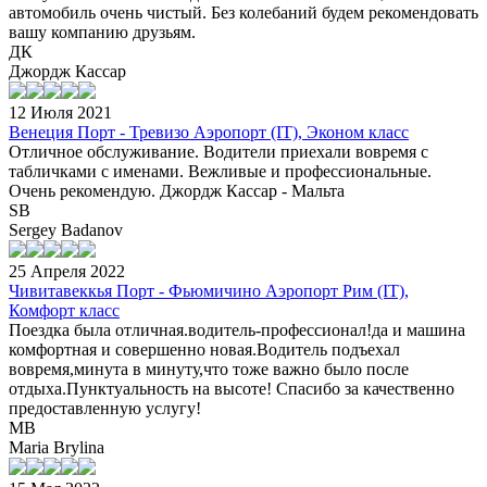
автомобиль очень чистый. Без колебаний будем рекомендовать
вашу компанию друзьям.
ДК
Джордж Кассар
12 Июля 2021
Венеция Порт - Тревизо Аэропорт (IT), Эконом класс
Отличное обслуживание. Водители приехали вовремя с
табличками с именами. Вежливые и профессиональные.
Очень рекомендую. Джордж Кассар - Мальта
SB
Sergey Badanov
25 Апреля 2022
Чивитавеккья Порт - Фьюмичино Аэропорт Рим (IT),
Комфорт класс
Поездка была отличная.водитель-профессионал!да и машина
комфортная и совершенно новая.Водитель подъехал
вовремя,минута в минуту,что тоже важно было после
отдыха.Пунктуальность на высоте! Спасибо за качественно
предоставленную услугу!
MB
Maria Brylina