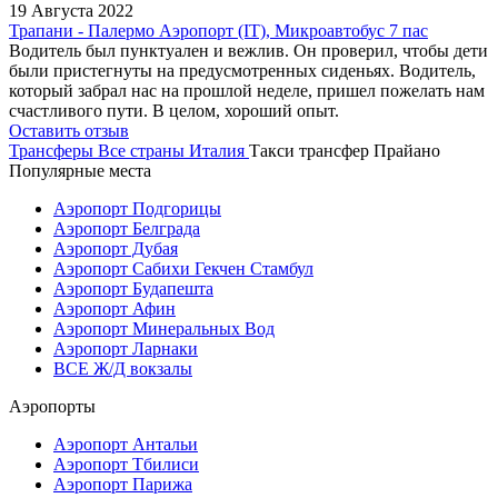
19 Августа 2022
Трапани - Палермо Аэропорт (IT), Микроавтобус 7 пас
Водитель был пунктуален и вежлив. Он проверил, чтобы дети
были пристегнуты на предусмотренных сиденьях. Водитель,
который забрал нас на прошлой неделе, пришел пожелать нам
счастливого пути. В целом, хороший опыт.
Оставить отзыв
Трансферы
Все страны
Италия
Такси трансфер Прайано
Популярные места
Аэропорт Подгорицы
Аэропорт Белграда
Аэропорт Дубая
Аэропорт Сабихи Гекчен Стамбул
Аэропорт Будапешта
Аэропорт Афин
Аэропорт Минеральных Вод
Аэропорт Ларнаки
ВСЕ Ж/Д вокзалы
Аэропорты
Аэропорт Антальи
Аэропорт Тбилиси
Аэропорт Парижа