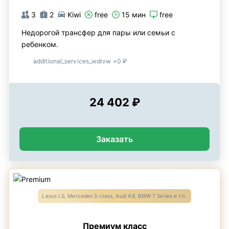
3
2
Kiwi
free
15 мин
free
Недорогой трансфер для пары или семьи с
ребенком.
additional_services_wdrvw +0 ₽
24 402 ₽
Заказать
Lexus LS, Mercedes S-class, Audi A8, BMW 7 Series и т.п.
Премиум класс