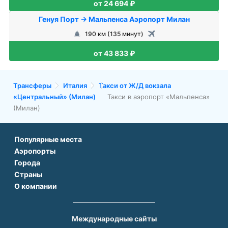
от 24 694 ₽
Генуя Порт → Мальпенса Аэропорт Милан
190 км (135 минут)
от 43 833 ₽
Трансферы
Италия
Такси от Ж/Д вокзала
«Центральный» (Милан)
Такси в аэропорт «Мальпенса»
(Милан)
Популярные места
Аэропорты
Аэропорт Подгорицы
Города
Аэропорт Антальи
Аэропорт Белграда
Страны
Трансфер в Париже
Аэропорт Тбилиси
Аэропорт Дубая
О компании
Трансфер во Франции
Трансфер в Дубае
Аэропорт Парижа
Аэропорт Сабихи Гекчен Стамбул
О нас
Трансфер в Турции
Трансфер в Риме
Аэропорт Стамбула Новый
Аэропорт Будапешта
Контакты
Трансфер в Грузии
Трансфер в Белеке
Международные сайты
Аэропорт Барселоны
Аэропорт Афин