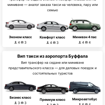
минивэне — аналог заказа такси на человека, пару или
семью
Эконом класс
Минивэн 4 пас
Комфорт класс
4
3
4
4
4
3
Вип такси из аэропорта Буффала
Вип трансфер на седане или минивэне
представительского класса — для деловых поездок и
состоятельных туристов
Бизнес класс
Микроавтобус
Премиум класс
3
3
6
4
3
3