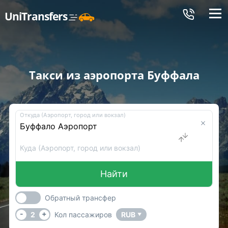
Меню
UniTransfers
Такси из аэропорта Буффала
Откуда (Аэропорт, город или вокзал)
Куда (Аэропорт, город или вокзал)
Найти
Обратный трансфер
-
+
2
Кол пассажиров
RUB
▼