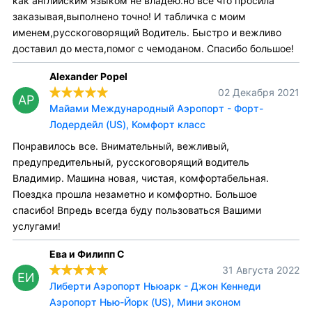
как английским языком не владею.но всё что просила
заказывая,выполнено точно! И табличка с моим
именем,русскоговорящий Водитель. Быстро и вежливо
доставил до места,помог с чемоданом. Спасибо большое!
Alexander Popel
02 Декабря 2021
AP
Майами Международный Аэропорт - Форт-
Лодердейл (US), Комфорт класс
Понравилось все. Внимательный, вежливый,
предупредительный, русскоговорящий водитель
Владимир. Машина новая, чистая, комфортабельная.
Поездка прошла незаметно и комфортно. Большое
спасибо! Впредь всегда буду пользоваться Вашими
услугами!
Ева и Филипп С
31 Августа 2022
ЕИ
Либерти Аэропорт Ньюарк - Джон Кеннеди
Аэропорт Нью-Йорк (US), Мини эконом