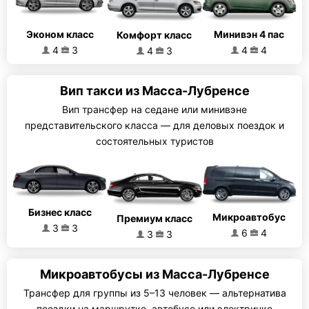
Эконом класс
Минивэн 4 пас
Комфорт класс
4
3
4
4
4
3
Вип такси из Масса-Лубренсе
Вип трансфер на седане или минивэне
представительского класса — для деловых поездок и
состоятельных туристов
Бизнес класс
Микроавтобус
Премиум класс
3
3
6
4
3
3
Микроавтобусы из Масса-Лубренсе
Трансфер для группы из 5–13 человек — альтернатива
поездки на маршрутке, автобусе или электричке