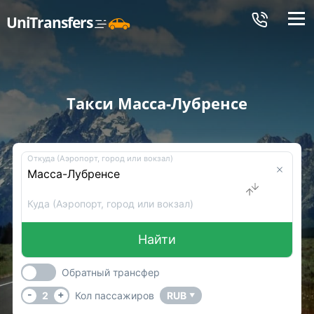
Меню
UniTransfers
Такси Масса-Лубренсе
Откуда (Аэропорт, город или вокзал)
Куда (Аэропорт, город или вокзал)
Найти
Обратный трансфер
-
+
2
Кол пассажиров
RUB
▼