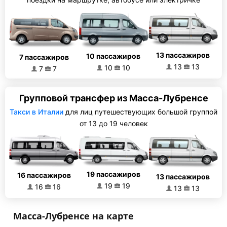
13 пассажиров
10 пассажиров
7 пассажиров
13
13
10
10
7
7
Групповой трансфер из Масса-Лубренсе
Такси в Италии
для лиц путешествующих большой группой
от 13 до 19 человек
19 пассажиров
16 пассажиров
13 пассажиров
19
19
16
16
13
13
Масса-Лубренсе на карте