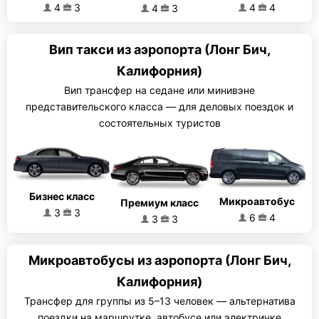
4
3
4
4
4
3
Вип такси из аэропорта (Лонг Бич,
Калифорния)
Вип трансфер на седане или минивэне
представительского класса — для деловых поездок и
состоятельных туристов
Бизнес класс
Микроавтобус
Премиум класс
3
3
6
4
3
3
Микроавтобусы из аэропорта (Лонг Бич,
Калифорния)
Трансфер для группы из 5–13 человек — альтернатива
поездки на маршрутке, автобусе или электричке