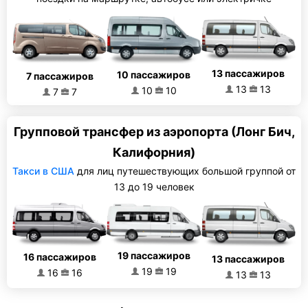
13 пассажиров
10 пассажиров
7 пассажиров
13
13
10
10
7
7
Групповой трансфер из аэропорта (Лонг Бич,
Калифорния)
Такси в США
для лиц путешествующих большой группой от
13 до 19 человек
19 пассажиров
16 пассажиров
13 пассажиров
19
19
16
16
13
13