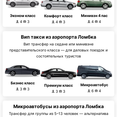
Эконом класс
Минивэн 4 пас
Комфорт класс
4
3
4
4
4
3
Вип такси из аэропорта Ломбка
Вип трансфер на седане или минивэне
представительского класса — для деловых поездок и
состоятельных туристов
Бизнес класс
Микроавтобус
Премиум класс
3
3
6
4
3
3
Микроавтобусы из аэропорта Ломбка
Трансфер для группы из 5–13 человек — альтернатива