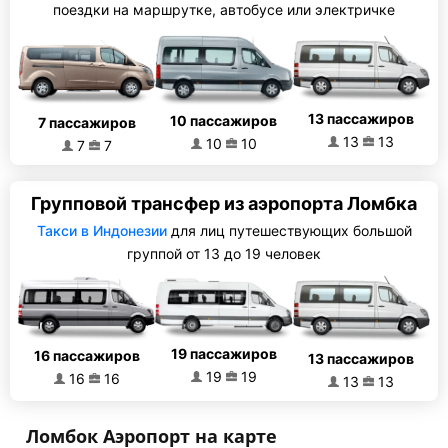
поездки на маршрутке, автобусе или электричке
13 пассажиров
10 пассажиров
7 пассажиров
13
13
10
10
7
7
Групповой трансфер из аэропорта Ломбка
Такси в Индонезии
для лиц путешествующих большой
группой от 13 до 19 человек
19 пассажиров
16 пассажиров
13 пассажиров
19
19
16
16
13
13
Ломбок Аэропорт на карте