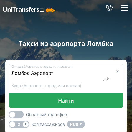
Меню
UniTransfers
Такси из аэропорта Ломбка
Откуда (Аэропорт, город или вокзал)
Куда (Аэропорт, город или вокзал)
Найти
Обратный трансфер
-
+
2
Кол пассажиров
RUB
▼