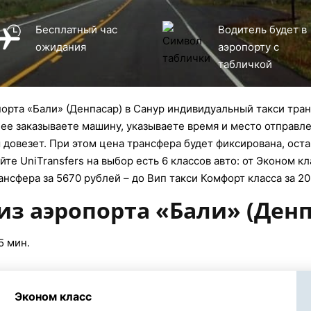
Бесплатный час
Водитель будет в
ожидания
аэропорту с
табличкой
орта «Бали» (Денпасар) в Санур индивидуальный такси тран
нее заказываете машину, указываете время и место отправлен
довезет. При этом цена трансфера будет фиксирована, оста
те UniTransfers на выбор есть 6 классов авто: от Эконом кл
ансфера за 5670 рублей – до Вип такси Комфорт класса за 2
из аэропорта «Бали» (Денп
5 мин.
Эконом класс