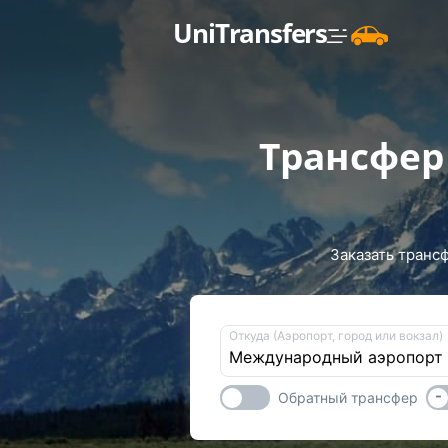
UniTransfers
Трансфер
Заказать транс
Откуда (Аэропорт, город или вокзал)
-
Обратный трансфер