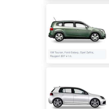
VW Touran, Ford Galaxy, Opel Zafira,
Peugeot 807 и т.п.