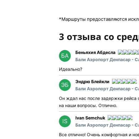
*Маршруты предоставляются искл
3 отзыва со сред
Беньяхия Абдесла
БА
Бали Аэропорт Денпасар - С
Идеально?
Эндрю Блейкли
ЭБ
Бали Аэропорт Денпасар - Са
Он ждал нас после задержки рейса 
на наши вопросы. Отлично.
Ivan Semchuk
IS
Бали Аэропорт Денпасар - Са
Все отлично! Очень комфортная и но