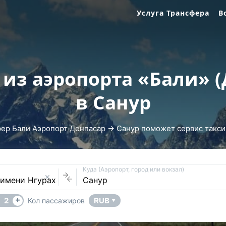
Услуга Трансфера
В
 из аэропорта «Бали» (
в Санур
фер Бали Аэропорт Денпасар → Санур поможет сервис такси U
Куда (Аэропорт, город или вокзал)
+
2
RUB
Кол пассажиров
▼