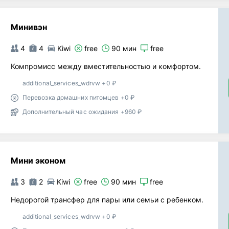
Минивэн
4
4
Kiwi
free
90 мин
free
Компромисс между вместительностью и комфортом.
additional_services_wdrvw +0 ₽
Перевозка домашних питомцев +0 ₽
Дополнительный час ожидания +960 ₽
Мини эконом
3
2
Kiwi
free
90 мин
free
Недорогой трансфер для пары или семьи с ребенком.
additional_services_wdrvw +0 ₽