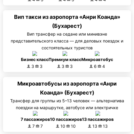
Вип такси из аэропорта «Анри Коанда»
(Бухарест)
Вип трансфер на седане или минивэне
представительского класса — для деловых поездок и
состоятельных туристов
Бизнес класс
Премиум класс
Микроавтобус
3
3
3
3
6
4
Микроавтобусы из аэропорта «Анри
Коанда» (Бухарест)
Трансфер для группы из 5–13 человек — альтернатива
поездки на маршрутке, автобусе или электричке
7 пассажиров
10 пассажиров
13 пассажиров
7
7
10
10
13
13