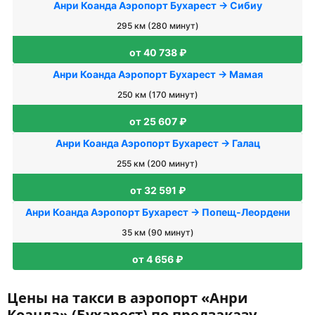
Анри Коанда Аэропорт Бухарест → Сибиу
295 км (280 минут)
от 40 738 ₽
Анри Коанда Аэропорт Бухарест → Мамая
250 км (170 минут)
от 25 607 ₽
Анри Коанда Аэропорт Бухарест → Галац
255 км (200 минут)
от 32 591 ₽
Анри Коанда Аэропорт Бухарест → Попещ-Леордени
35 км (90 минут)
от 4 656 ₽
Цены на такси в аэропорт «Анри
Коанда» (Бухарест) по предзаказу