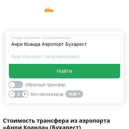
Такси из аэропорта «Анри Коанда»
Меню
UniTransfers
(Бухарест)
Откуда (Аэропорт, город или вокзал)
Куда (Аэропорт, город или вокзал)
Найти
Обратный трансфер
-
+
2
Кол пассажиров
RUB
▼
Стоимость трансфера из аэропорта
«Анри Коанда» (Бухарест)