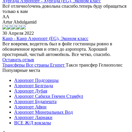
Хургада Аэропорт - Хургада (EG), Эконом класс
Всё отлично!очень довольна спасибо.теперь буду обращаться
только к вам
AA
Artur Abdulgamid
30 Апреля 2022
Каир - Каир Аэропорт (EG), Эконом класс
Все вовремя, водитель был в фойе гостиницы ровно в
обозначенное время и отвез до аэропорта. Хороший
просторный, чистый автомобиль. Все четко, спасибо.
Оставить отзыв
Трансферы
Все страны
Египет
Такси трансфер Гелиополис
Популярные места
Аэропорт Подгорицы
Аэропорт Белграда
Аэропорт Дубая
Аэропорт Сабихи Гекчен Стамбул
Аэропорт Будапешта
Аэропорт Афин
Аэропорт Минеральных Вод
Аэропорт Ларнаки
ВСЕ Ж/Д вокзалы