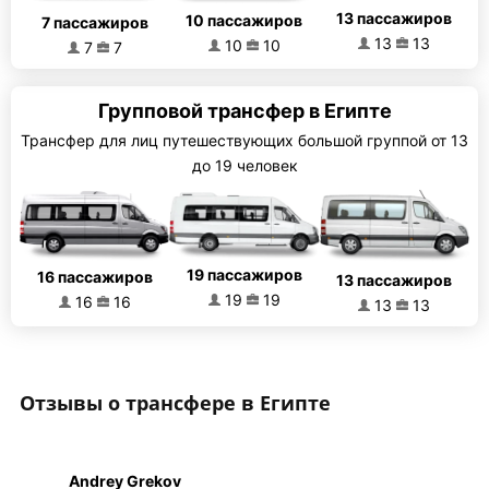
13 пассажиров
10 пассажиров
7 пассажиров
13
13
10
10
7
7
Групповой трансфер в Египте
Трансфер для лиц путешествующих большой группой от 13
до 19 человек
19 пассажиров
16 пассажиров
13 пассажиров
19
19
16
16
13
13
Отзывы о трансфере в Египте
Andrey Grekov