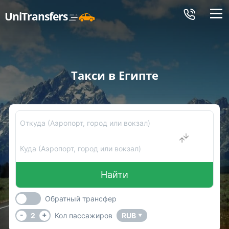
Меню
UniTransfers
Такси в Египте
Откуда (Аэропорт, город или вокзал)
Куда (Аэропорт, город или вокзал)
Найти
Обратный трансфер
-
+
2
Кол пассажиров
RUB
▼