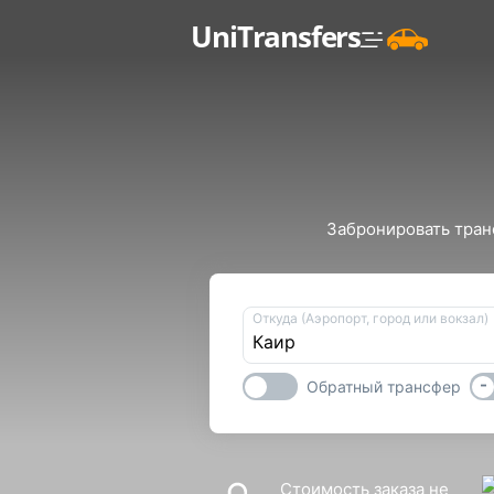
UniTransfers
Забронировать транс
Откуда (Аэропорт, город или вокзал)
-
Обратный трансфер
Стоимость заказа не