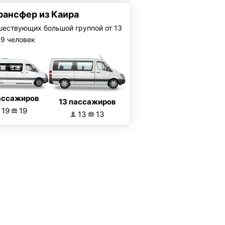
рансфер из Каира
шествующих большой группой от 13
19 человек
ассажиров
13 пассажиров
19
19
13
13