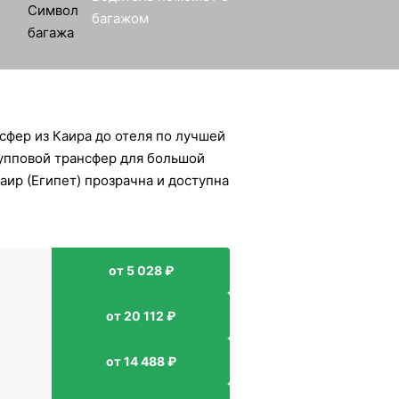
багажом
сфер из Каира до отеля по лучшей
рупповой трансфер для большой
аир (Египет) прозрачна и доступна
от 5 028 ₽
от 20 112 ₽
от 14 488 ₽