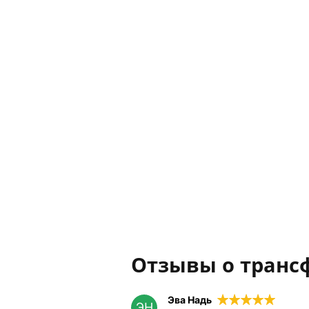
Отзывы о трансф
Эва Надь
ЭН