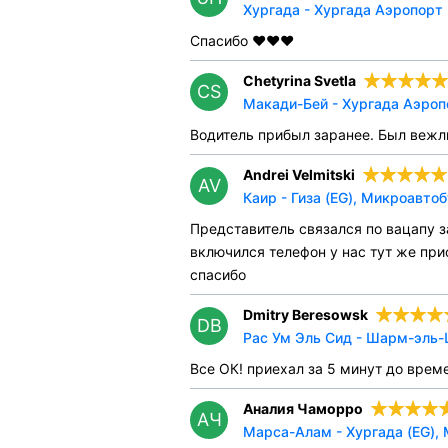
Хургада - Хургада Аэропорт 
Спасибо ❤️❤️❤️
Chetyrina Svetla
CS
Макади-Бей - Хургада Аэроп
Водитель прибыл заранее. Был вежли
Andrei Velmitski
AV
Каир - Гиза (EG), Микроавтоб
Представитель связался по вацапу з
включился телефон у нас тут же прис
спасибо
Dmitry Beresowsk
DB
Рас Ум Эль Сид - Шарм-эль-
Все ОК! приехал за 5 минут до време
Аналия Чаморро
АЧ
Марса-Алам - Хургада (EG),