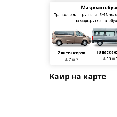
Микроавтобус
Трансфер для группы из 5–13 чел
на маршрутке, автобус
10 пасса
7 пассажиров
10
7
7
Каир на карте