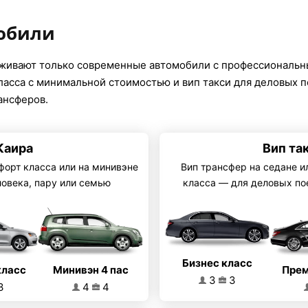
обили
уживают только современные автомобили с профессиональн
класса с минимальной стоимостью и вип такси для деловых 
ансферов.
Каира
Вип та
форт класса или на минивэне
Вип трансфер на седане и
ловека, пару или семью
класса — для деловых по
Бизнес класс
Минивэн 4 пас
класс
Прем
3
3
4
4
3