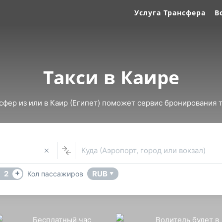
Услуга Трансфера
В
Такси в Каире
фер из или в Каир (Египет) поможет сервис бронирования та
Куда (Аэропорт, город или вокзал)
+
2
RUB
Кол пассажиров
▼
Бесплатный час
Водитель будет в