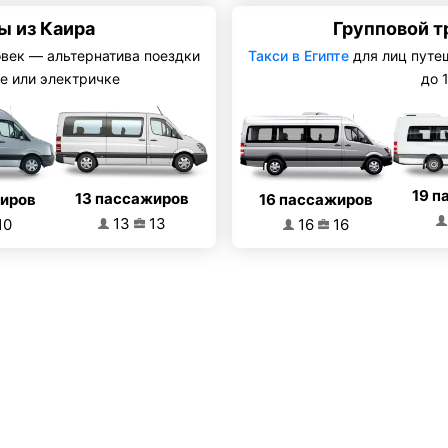
ы из Каира
Групповой т
овек — альтернатива поездки
Такси в Египте
для лиц путе
е или электричке
до 
19 п
13 пассажиров
16 пассажиров
жиров
13
13
16
16
10