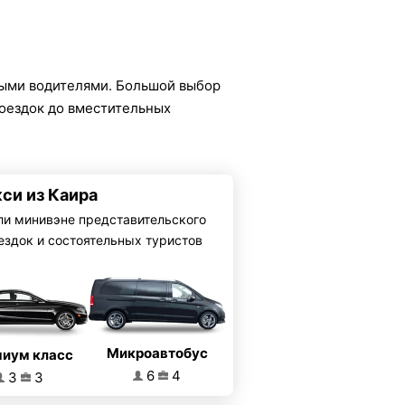
ыми водителями. Большой выбор
поездок до вместительных
кси из Каира
ли минивэне представительского
ездок и состоятельных туристов
Микроавтобус
иум класс
6
4
3
3