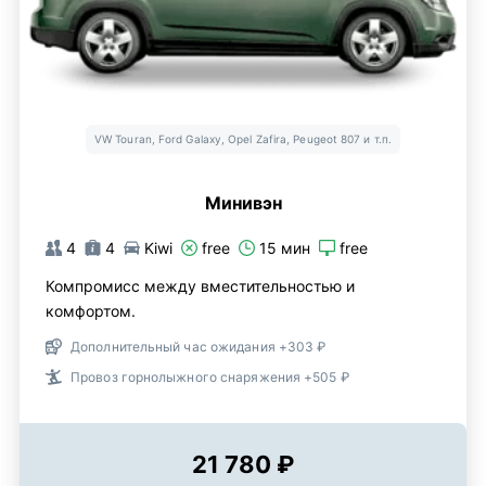
VW Touran, Ford Galaxy, Opel Zafira, Peugeot 807 и т.п.
Минивэн
4
4
Kiwi
free
15 мин
free
Компромисс между вместительностью и
комфортом.
Дополнительный час ожидания +303 ₽
Провоз горнолыжного снаряжения +505 ₽
21 780 ₽