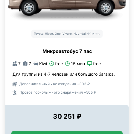
Toyota Hiace, Opel Vivaro, Hyundai H-1 и т.п.
Микроавтобус 7 пас
7
7
Kiwi
free
15 мин
free
Для группы из 4-7 человек или большого багажа.
Дополнительный час ожидания +303 ₽
Провоз горнолыжного снаряжения +505 ₽
30 251 ₽