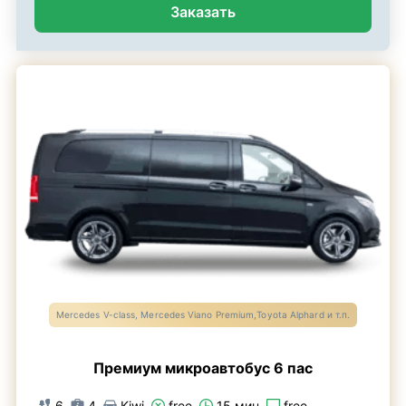
Заказать
Mercedes V-class, Mercedes Viano Premium,Toyota Alphard и т.п.
Премиум микроавтобус 6 пас
6
4
Kiwi
free
15 мин
free