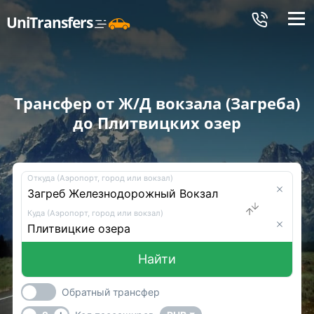
Меню
UniTransfers
Трансфер от Ж/Д вокзала (Загреба)
до Плитвицких озер
Откуда (Аэропорт, город или вокзал)
Куда (Аэропорт, город или вокзал)
Найти
Обратный трансфер
-
+