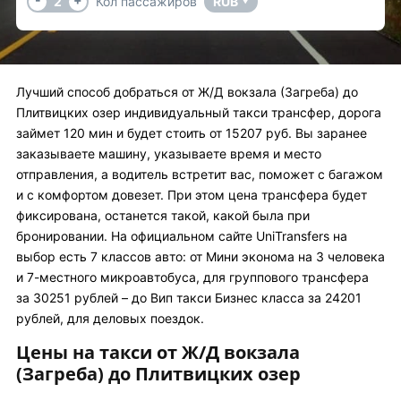
2
Кол пассажиров
RUB
▼
Лучший способ добраться от Ж/Д вокзала (Загреба) до
Плитвицких озер индивидуальный такси трансфер, дорога
займет 120 мин и будет стоить от 15207 руб. Вы заранее
заказываете машину, указываете время и место
отправления, а водитель встретит вас, поможет с багажом
и с комфортом довезет. При этом цена трансфера будет
фиксирована, останется такой, какой была при
бронировании. На официальном сайте UniTransfers на
выбор есть 7 классов авто: от Мини эконома на 3 человека
и 7-местного микроавтобуса, для группового трансфера
за 30251 рублей – до Вип такси Бизнес класса за 24201
рублей, для деловых поездок.
Цены на такси от Ж/Д вокзала
(Загреба) до Плитвицких озер