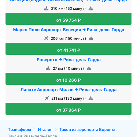
210 км (150 минут)
от 59 754 ₽
Марко Поло Аэропорт Венеция → Рива-дель-Гарда
206 км (150 минут)
от 41 741 ₽
Роверето → Рива-дель-Гарда
27 км (40 минут)
от 10 266 ₽
Линате Аэропорт Милан → Рива-дель-Гарда
211 км (130 минут)
от 37 964 ₽
Трансферы
Италия
Такси из аэропорта Вероны
Такси в Рива-дель-Гарда