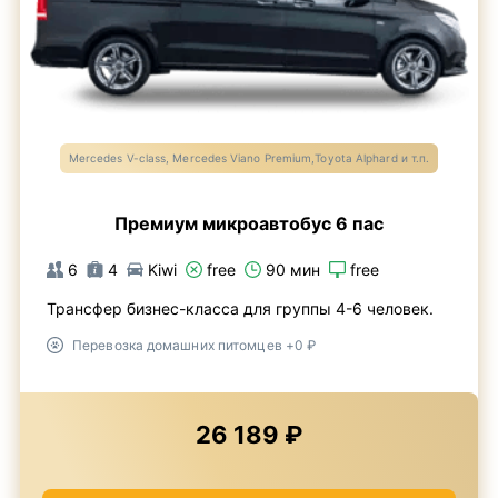
Mercedes V-class, Mercedes Viano Premium,Toyota Alphard и т.п.
Премиум микроавтобус 6 пас
6
4
Kiwi
free
90 мин
free
Трансфер бизнес-класса для группы 4-6 человек.
Перевозка домашних питомцев +0 ₽
26 189 ₽