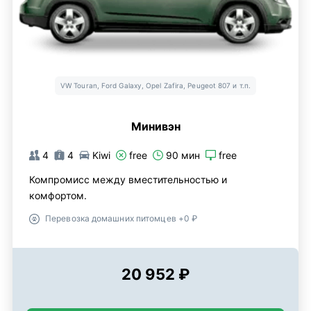
VW Touran, Ford Galaxy, Opel Zafira, Peugeot 807 и т.п.
Минивэн
4
4
Kiwi
free
90 мин
free
Компромисс между вместительностью и
комфортом.
Перевозка домашних питомцев +0 ₽
20 952 ₽