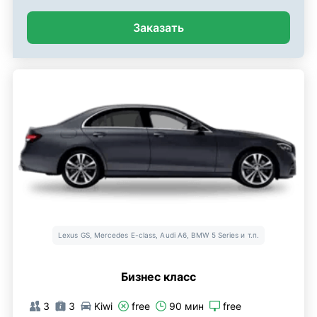
Заказать
Lexus GS, Mercedes E-class, Audi A6, BMW 5 Series и т.п.
Бизнес класс
3
3
Kiwi
free
90 мин
free