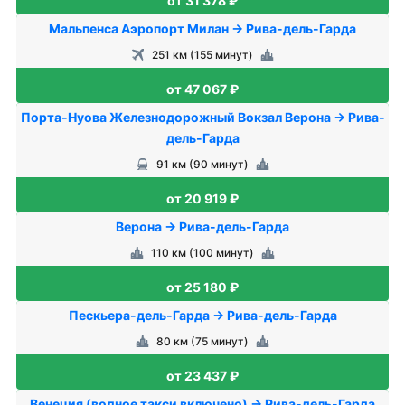
от 31 378 ₽
Мальпенса Аэропорт Милан → Рива-дель-Гарда
251 км (155 минут)
от 47 067 ₽
Порта-Нуова Железнодорожный Вокзал Верона → Рива-
дель-Гарда
91 км (90 минут)
от 20 919 ₽
Верона → Рива-дель-Гарда
110 км (100 минут)
от 25 180 ₽
Пескьера-дель-Гарда → Рива-дель-Гарда
80 км (75 минут)
от 23 437 ₽
Венеция (водное такси включено) → Рива-дель-Гарда