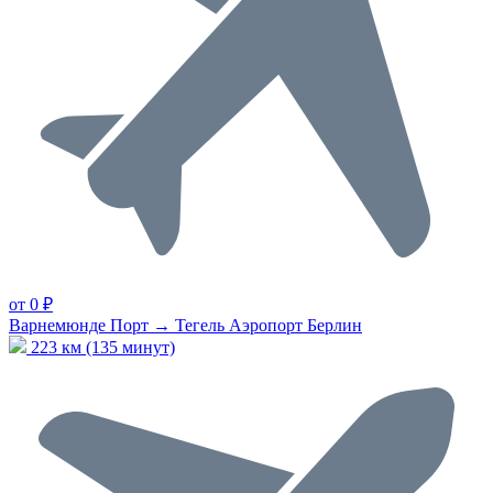
от 0 ₽
Варнемюнде Порт → Тегель Аэропорт Берлин
223 км (135 минут)