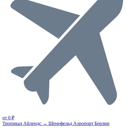
от 0 ₽
Тропикал Айлендс → Шенефельд Аэропорт Берлин