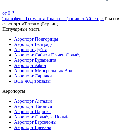
от 0 ₽
Трансферы
Германия
Такси из Тропикал Айлендс
Такси в
аэропорт «Тегель» (Берлин)
Популярные места
Аэропорт Подгорицы
Аэропорт Белграда
Аэропорт Дубая
Аэропорт Сабихи Гекчен Стамбул
Аэропорт Будапешта
Аэропорт Афин
Аэропорт Минеральных Вод
Аэропорт Ларнаки
ВСЕ Ж/Д вокзалы
Аэропорты
Аэропорт Антальи
Аэропорт Тбилиси
Аэропорт Парижа
Аэропорт Стамбула Новый
Аэропорт Барселоны
Аэропорт Еревана