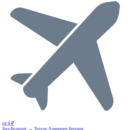
от 0 ₽
Бад-Бельциг → Тегель Аэропорт Берлин