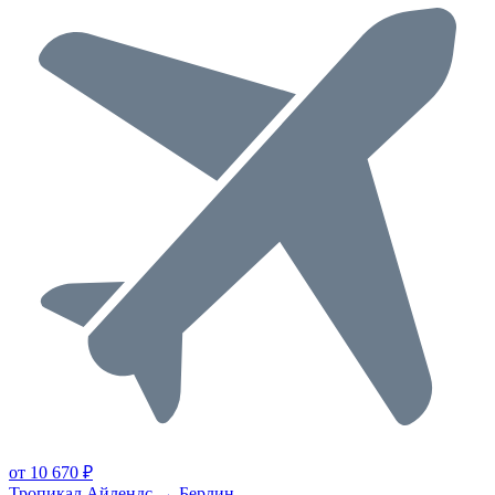
от 10 670 ₽
Тропикал Айлендс → Берлин