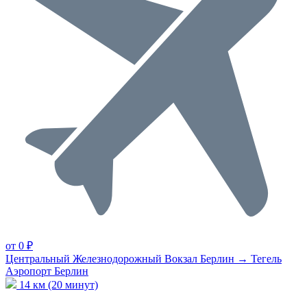
от 0 ₽
Центральный Железнодорожный Вокзал Берлин → Тегель
Аэропорт Берлин
14 км (20 минут)