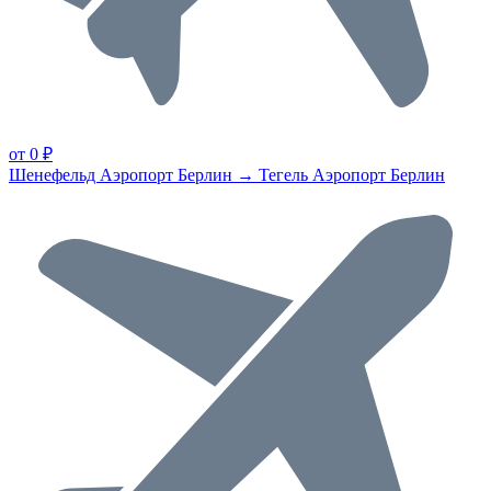
от 0 ₽
Шенефельд Аэропорт Берлин → Тегель Аэропорт Берлин