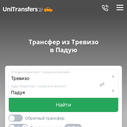
Меню
UniTransfers
Трансфер из Тревизо
в Падую
Откуда (Аэропорт, город или вокзал)
Куда (Аэропорт, город или вокзал)
Найти
Обратный трансфер
-
+