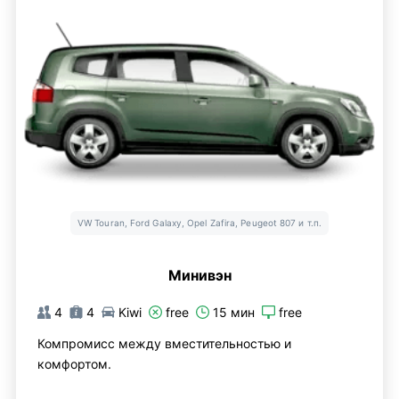
VW Touran, Ford Galaxy, Opel Zafira, Peugeot 807 и т.п.
Минивэн
4
4
Kiwi
free
15 мин
free
Компромисс между вместительностью и
комфортом.