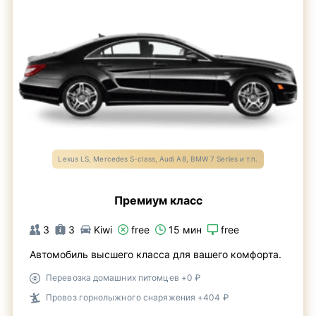
Lexus LS, Mercedes S-class, Audi A8, BMW 7 Series и т.п.
Премиум класс
3
3
Kiwi
free
15 мин
free
Автомобиль высшего класса для вашего комфорта.
Перевозка домашних питомцев +0 ₽
Провоз горнолыжного снаряжения +404 ₽