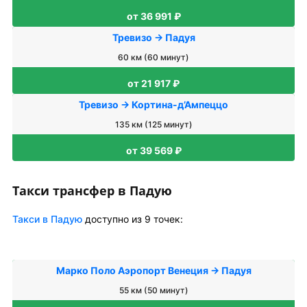
от 36 991 ₽
Тревизо → Падуя
60 км (60 минут)
от 21 917 ₽
Тревизо → Кортина-д’Ампеццо
135 км (125 минут)
от 39 569 ₽
Такси трансфер в Падую
Такси в Падую
доступно из 9 точек:
Марко Поло Аэропорт Венеция → Падуя
55 км (50 минут)