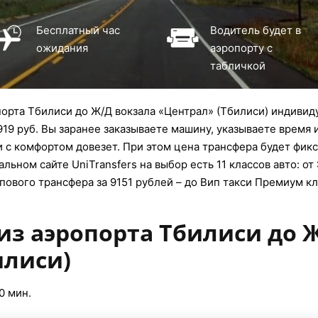
Бесплатный час
Водитель будет в
ожидания
аэропорту с
табличкой
орта Тбилиси до Ж/Д вокзала «Централ» (Тбилиси) индивид
919 руб. Вы заранее заказываете машину, указываете время 
и с комфортом довезет. При этом цена трансфера будет фикс
ьном сайте UniTransfers на выбор есть 11 классов авто: от 
пового трансфера за 9151 рублей – до Вип такси Премиум кл
из аэропорта Тбилиси до 
илиси)
0 мин.