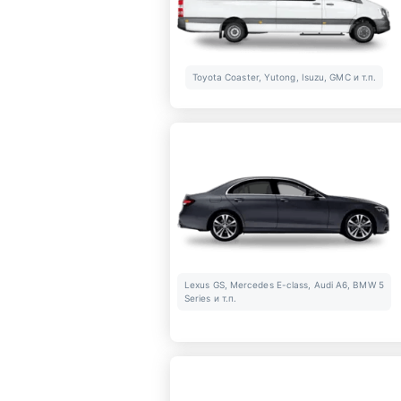
Toyota Coaster, Yutong, Isuzu, GMC и т.п.
Lexus GS, Mercedes E-class, Audi A6, BMW 5
Series и т.п.