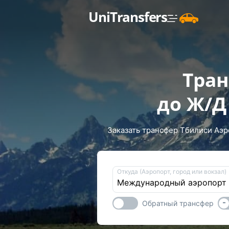
UniTransfers
Тран
до Ж/Д
Заказать трансфер Тбилиси Аэр
Откуда (Аэропорт, город или вокзал)
-
Обратный трансфер