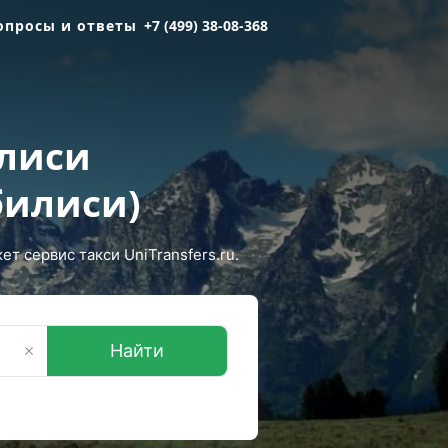
опросы и ответы
+7 (499) 38-08-368
илиси
билиси)
 сервис такси UniTransfers.ru.
Найти