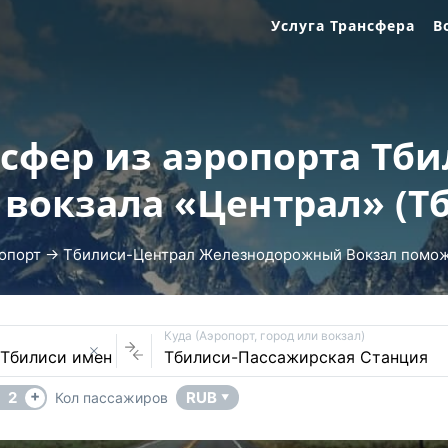
Услуга Трансфера
В
сфер из аэропорта Тб
 вокзала «Централ» (Т
опорт → Тбилиси-Централ Железнодорожный Вокзал поможет
Куда (Аэропорт, город или вокзал)
+
2
RUB
Кол пассажиров
▼