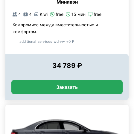
Минивэн
4
4
Kiwi
free
15 мин
free
Компромисс между вместительностью и
комфортом.
additional_services_wdrvw +0 ₽
34 789 ₽
Заказать