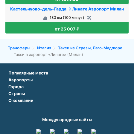
Кастельнуово-дель-Гарда → Линате Аэропорт Милан
133 км (100 минут)
от 25 007 ₽
Трансферы
Италия
Такси из Стрезы, Лаго-Маджоре
Такси в аэропорт «Линате» (Милан)
Популярные места
Аэропорты
Аэропорт Подгорицы
Города
Аэропорт Антальи
Аэропорт Белграда
Страны
Трансфер в Париже
Аэропорт Тбилиси
Аэропорт Дубая
О компании
Трансфер во Франции
Трансфер в Дубае
Аэропорт Парижа
Аэропорт Сабихи Гекчен Стамбул
О нас
Трансфер в Турции
Трансфер в Риме
Аэропорт Стамбула Новый
Аэропорт Будапешта
Контакты
Трансфер в Грузии
Трансфер в Белеке
Международные сайты
Аэропорт Барселоны
Аэропорт Афин
Вопрос-Ответ
Трансфер в Армении
Трансфер в Сиде
Аэропорт Еревана
Аэропорт Минеральных Вод
Способы оплаты