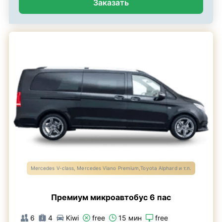
Заказать
Mercedes V-class, Mercedes Viano Premium,Toyota Alphard и т.п.
Премиум микроавтобус 6 пас
6
4
Kiwi
free
15 мин
free