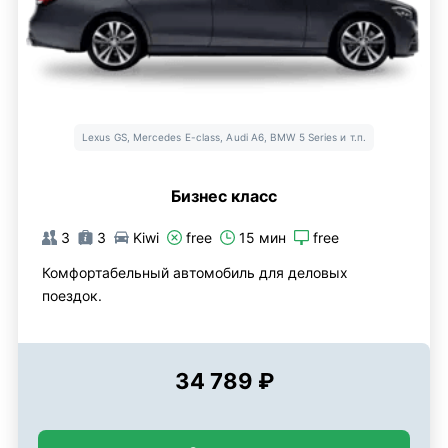
Lexus GS, Mercedes E-class, Audi A6, BMW 5 Series и т.п.
Бизнес класс
3
3
Kiwi
free
15 мин
free
Комфортабельный автомобиль для деловых
поездок.
34 789 ₽