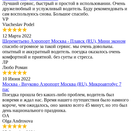
Лучший сервис, быстрый и простой в использовании. Очень
дружелюбный и услужливый водитель. Буду рекомендовать и
сам воспользуюсь снова. Большое спасибо.
VP
Viacheslav Podel
12 Марта 2022
Шереметьево Аэропорт Москва - Плавск (RU), Мини эконом
спасибо огромное за такой сервис. мы очень довольны.
опытный и аккуратный водитель. поездка оказалось очень
комфортной и приятной. без суеты и стресса.
ЛР
Любо Роман
10 Июня 2022
Москва - Внуково Аэропорт Москва (RU), Микроавтобус 7
пас
Поездка прошла без каких-либо проблем, водитель был
вовремя и ждал нас. Время нашего путешествия было намного
короче, чем ожидалось, оно заняло всего 45 минут, но это был
день национального праздника.
OA
Olga Androsova