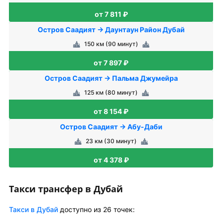
от 7 811 ₽
Остров Саадият → Даунтаун Район Дубай
150 км (90 минут)
от 7 897 ₽
Остров Саадият → Пальма Джумейра
125 км (80 минут)
от 8 154 ₽
Остров Саадият → Абу-Даби
23 км (30 минут)
от 4 378 ₽
Такси трансфер в Дубай
Такси в Дубай
доступно из 26 точек: