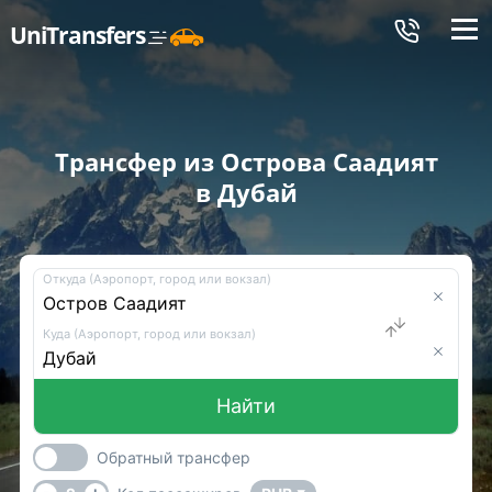
Меню
UniTransfers
Трансфер из Острова Саадият
в Дубай
Откуда (Аэропорт, город или вокзал)
Куда (Аэропорт, город или вокзал)
Найти
Обратный трансфер
-
+