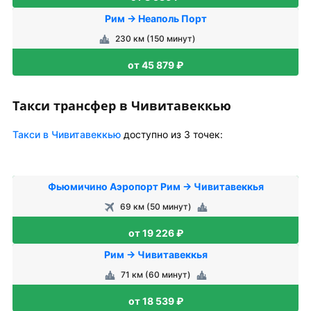
Рим → Неаполь Порт
230 км (150 минут)
от 45 879 ₽
Такси трансфер в Чивитавеккью
Такси в Чивитавеккью
доступно из 3 точек:
Фьюмичино Аэропорт Рим → Чивитавеккья
69 км (50 минут)
от 19 226 ₽
Рим → Чивитавеккья
71 км (60 минут)
от 18 539 ₽