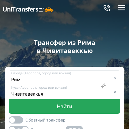
Меню
UniTransfers
Трансфер из Рима
в Чивитавеккью
Откуда (Аэропорт, город или вокзал)
Куда (Аэропорт, город или вокзал)
Найти
Обратный трансфер
-
+