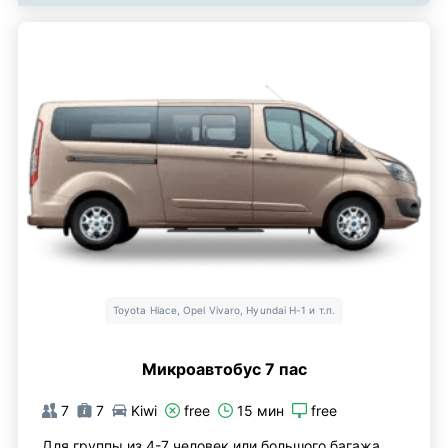
Toyota Hiace, Opel Vivaro, Hyundai H-1 и т.п.
Микроавтобус 7 пас
7
7
Kiwi
free
15 мин
free
Для группы из 4-7 человек или большого багажа.