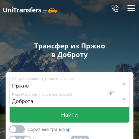
Меню
UniTransfers
Трансфер из Пржно
в Доброту
Откуда (Аэропорт, город или вокзал)
Куда (Аэропорт, город или вокзал)
Найти
Обратный трансфер
-
+