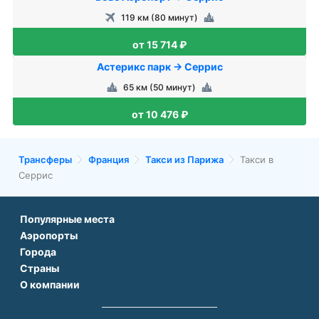
119 км (80 минут)
от 15 714 ₽
Астерикс парк → Серрис
65 км (50 минут)
от 10 476 ₽
Трансферы
Франция
Такси из Парижа
Такси в
Серрис
Популярные места
Аэропорты
Аэропорт Подгорицы
Города
Аэропорт Антальи
Аэропорт Белграда
Страны
Трансфер в Париже
Аэропорт Тбилиси
Аэропорт Дубая
О компании
Трансфер во Франции
Трансфер в Дубае
Аэропорт Парижа
Аэропорт Сабихи Гекчен Стамбул
О нас
Трансфер в Турции
Трансфер в Риме
Аэропорт Стамбула Новый
Аэропорт Будапешта