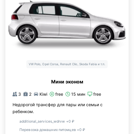
VW Polo, Opel Corsa, Renault Clio, Skoda Fabia и т.п.
Мини эконом
3
2
Kiwi
free
15 мин
free
Недорогой трансфер для пары или семьи с
ребенком.
additional_services_wdrvw +0 ₽
Перевозка домашних питомцев +0 ₽