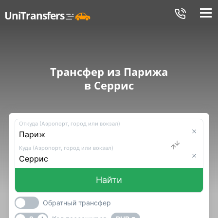
Меню
UniTransfers
Трансфер из Парижа
в Серрис
Откуда (Аэропорт, город или вокзал)
Куда (Аэропорт, город или вокзал)
Найти
Обратный трансфер
-
+