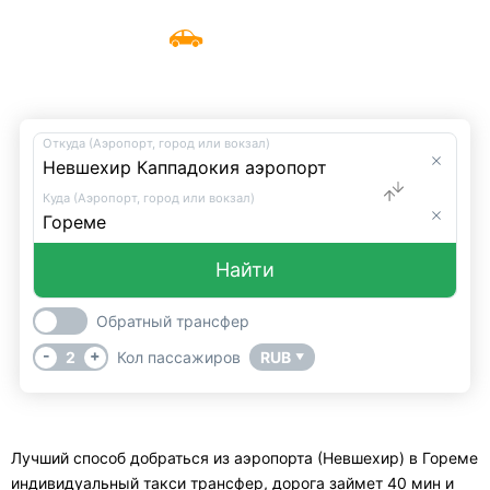
Трансфер из аэропорта (Невшехир)
Меню
UniTransfers
в Гореме
Откуда (Аэропорт, город или вокзал)
Куда (Аэропорт, город или вокзал)
Найти
Обратный трансфер
-
+
2
Кол пассажиров
RUB
▼
Лучший способ добраться из аэропорта (Невшехир) в Гореме
индивидуальный такси трансфер, дорога займет 40 мин и