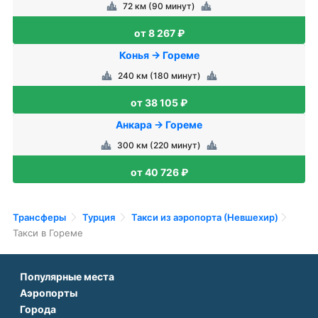
72 км (90 минут)
от 8 267 ₽
Конья → Гореме
240 км (180 минут)
от 38 105 ₽
Анкара → Гореме
300 км (220 минут)
от 40 726 ₽
Трансферы
Турция
Такси из аэропорта (Невшехир)
Такси в Гореме
Популярные места
Аэропорты
Аэропорт Подгорицы
Города
Аэропорт Антальи
Аэропорт Белграда