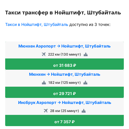
Такси трансфер в Нойштифт, Штубайталь
Такси в Нойштифт, Штубайталь
доступно из 3 точек:
Мюнхен Аэропорт → Нойштифт, Штубайталь
222 км (130 минут)
от 31 683 ₽
Мюнхен → Нойштифт, Штубайталь
182 км (125 минут)
от 29 721 ₽
Инсбрук Аэропорт → Нойштифт, Штубайталь
28 км (25 минут)
от 7 357 ₽