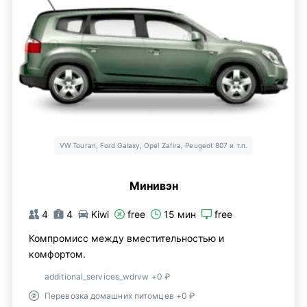
VW Touran, Ford Galaxy, Opel Zafira, Peugeot 807 и т.п.
Минивэн
4
4
Kiwi
free
15 мин
free
Компромисс между вместительностью и
комфортом.
additional_services_wdrvw +0 ₽
Перевозка домашних питомцев +0 ₽