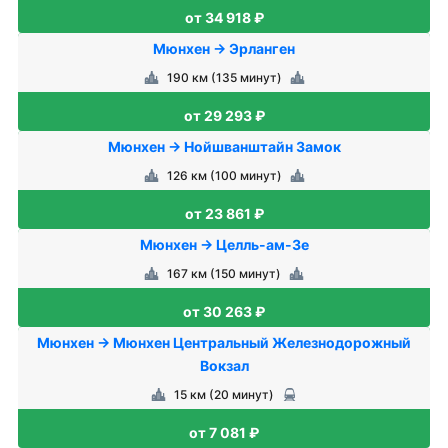
от 34 918 ₽
Мюнхен → Эрланген
190 км (135 минут)
от 29 293 ₽
Мюнхен → Нойшванштайн Замок
126 км (100 минут)
от 23 861 ₽
Мюнхен → Целль-ам-Зе
167 км (150 минут)
от 30 263 ₽
Мюнхен → Мюнхен Центральный Железнодорожный
Вокзал
15 км (20 минут)
от 7 081 ₽