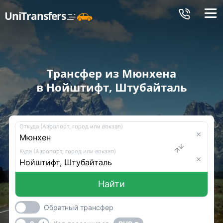
Меню
UniTransfers
Трансфер из Мюнхена
в Нойштифт, Штубайталь
Откуда (Аэропорт, город или вокзал)
Куда (Аэропорт, город или вокзал)
Найти
Обратный трансфер
-
+