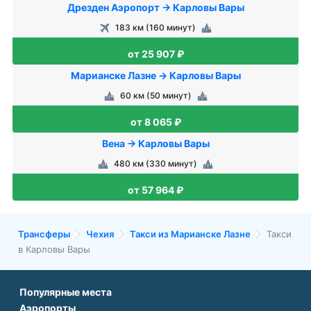
Дрезден Аэропорт → Карловы Вары
183 км (160 минут)
от 25 907 ₽
Марианске Лазнe → Карловы Вары
60 км (50 минут)
от 8 065 ₽
Вена → Карловы Вары
480 км (330 минут)
от 57 964 ₽
Трансферы
Чехия
Такси из Марианске Лазне
Такси
в Карловы Вары
Популярные места
Аэропорты