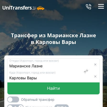
Меню
UniTransfers
Трансфер из Марианске Лазне
в Карловы Вары
Откуда (Аэропорт, город или вокзал)
Куда (Аэропорт, город или вокзал)
Найти
Обратный трансфер
-
+