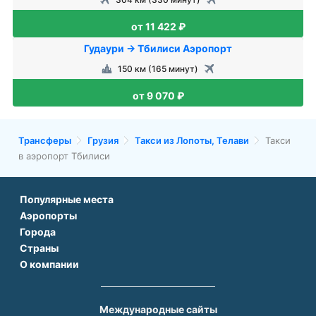
от 11 422 ₽
Гудаури → Тбилиси Аэропорт
150 км (165 минут)
от 9 070 ₽
Трансферы
Грузия
Такси из Лопоты, Телави
Такси
в аэропорт Тбилиси
Популярные места
Аэропорты
Аэропорт Подгорицы
Города
Аэропорт Антальи
Аэропорт Белграда
Страны
Трансфер в Париже
Аэропорт Тбилиси
Аэропорт Дубая
О компании
Трансфер во Франции
Трансфер в Дубае
Аэропорт Парижа
Аэропорт Сабихи Гекчен Стамбул
О нас
Трансфер в Турции
Трансфер в Риме
Аэропорт Стамбула Новый
Аэропорт Будапешта
Контакты
Трансфер в Грузии
Трансфер в Белеке
Международные сайты
Аэропорт Барселоны
Аэропорт Афин