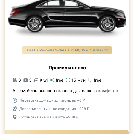
Lexus LS, Mercedes S-class, Audi A8, BMW 7 Series и т.п.
Премиум класс
3
3
Kiwi
free
15 мин
free
Автомобиль высшего класса для вашего комфорта.
Перевозка домашних питомцев +0 ₽
Дополнительный час ожидания +938 ₽
Остановка вне маршрута +938 ₽